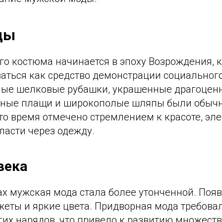
ды
го костюма начинается в эпоху Возрождения, 
аться как средство демонстрации социального
ные шелковые рубашки, украшенные драгоце
нные плащи и широкополые шляпы были обыч
то время отмечено стремлением к красоте, эле
ласти через одежду.
 века
веках мужская мода стала более утонченной. По
еты и яркие цвета. Придворная мода требовал
гих нарядов, что привело к развитию множест