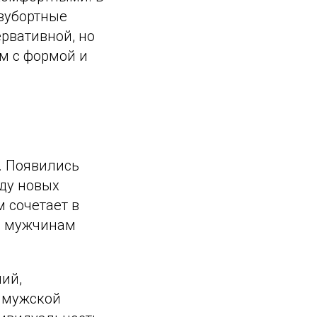
вубортные
рвативной, но
м с формой и
. Появились
жду новых
 сочетает в
я мужчинам
ий,
й мужской