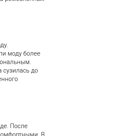
ду.
ли моду более
иональным.
а сузилась до
енного
де. После
комфортными. В