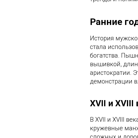
Ранние го
История мужско
стала использов
богатства. Пыш
вышивкой, дли
аристократии. Э
демонстрации в
XVII и XVIII
В XVII и XVIII 
кружевные манж
сложных и доро