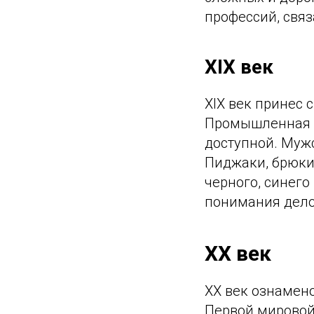
профессий, связ
XIX век
XIX век принес 
Промышленная р
доступной. Муж
Пиджаки, брюки
черного, синего
понимания дело
XX век
XX век ознамен
Первой мировой