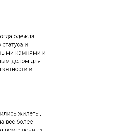
когда одежда
 статуса и
нными камнями и
ным делом для
гантности и
явились жилеты,
а все более
ва ремесленных