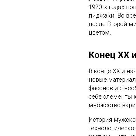
1920-х годах п
пиджаки. Во вре
после Второй м
цветом.
Конец XX и
В конце XX и на
новые материал
фасонов и с не
себе элементы 
множество вари
История мужско
технологическо