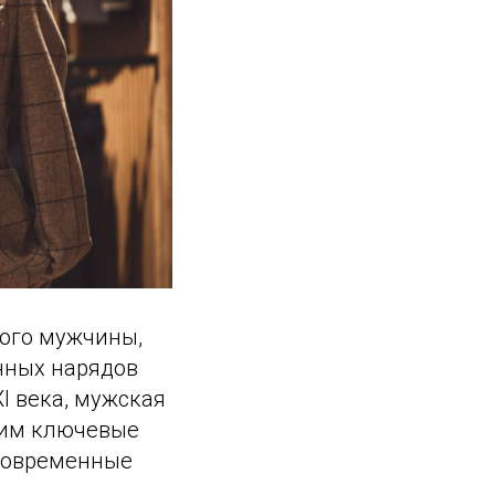
ого мужчины,
нных нарядов
I века, мужская
трим ключевые
современные