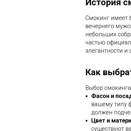
История с
Смокинг имеет б
вечернего мужс
небольших собр
частью официал
элегантности и 
Как выбра
Выбор смокинга 
Фасон и поса
вашему типу ф
должен подчер
Цвет и матер
существуют ва