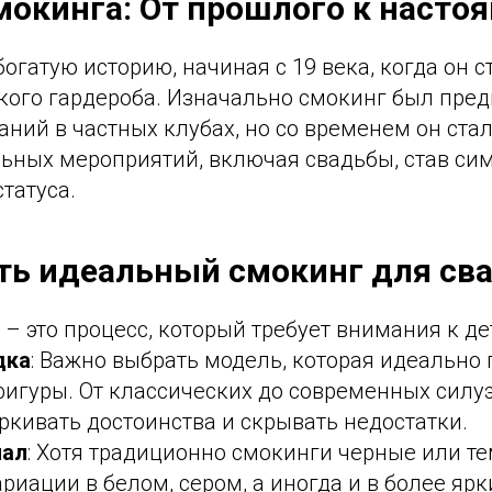
мокинга: От прошлого к насто
огатую историю, начиная с 19 века, когда он 
кого гардероба. Изначально смокинг был пре
аний в частных клубах, но со временем он ст
ьных мероприятий, включая свадьбы, став си
статуса.
ть идеальный смокинг для св
– это процесс, который требует внимания к де
дка
: Важно выбрать модель, которая идеально
игуры. От классических до современных силуэ
кивать достоинства и скрывать недостатки.
иал
: Хотя традиционно смокинги черные или те
риации в белом, сером, а иногда и в более ярк