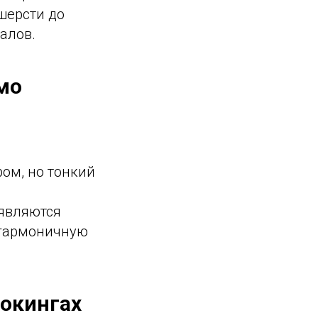
шерсти до
алов.
мо
ом, но тонкий
 являются
 гармоничную
окингах