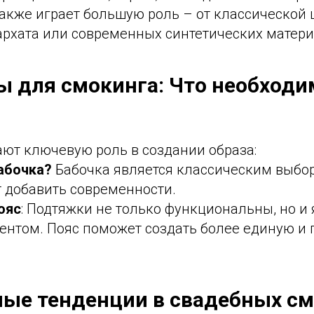
акже играет большую роль – от классической 
архата или современных синтетических матери
ы для смокинга: Что необходи
ь
ают ключевую роль в создании образа:
бабочка?
Бабочка является классическим выбор
 добавить современности.
ояс
: Подтяжки не только функциональны, но и
ентом. Пояс поможет создать более единую и
ые тенденции в свадебных см