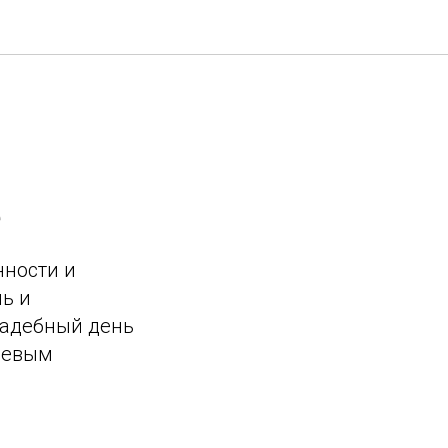
е
нности и
ь и
вадебный день
ючевым