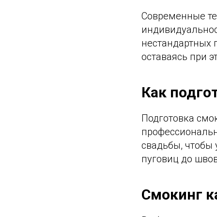
Современные те
индивидуальнос
нестандартных 
оставаясь при э
Как подго
Подготовка смо
профессиональну
свадьбы, чтобы 
пуговиц до швов
Смокинг к