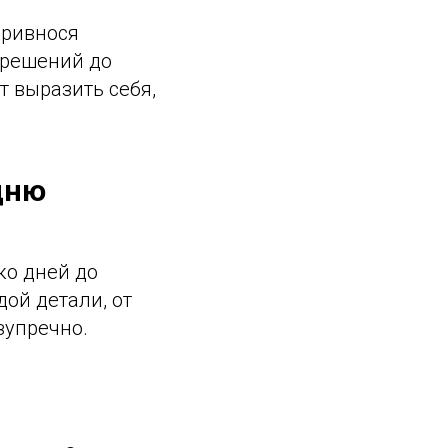
привнося
 решений до
 выразить себя,
дню
ко дней до
ой детали, от
зупречно.