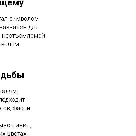
ящему
стал символом
дназначен для
ал неотъемлемой
мволом
адьбы
талям:
 подходит
тов, фасон
мно-синие,
их цветах.