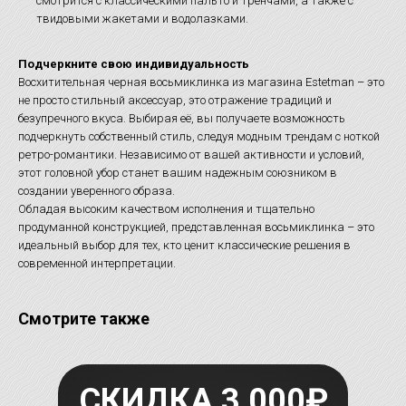
смотрится с классическими пальто и тренчами, а также с
твидовыми жакетами и водолазками.
Подчеркните свою индивидуальность
Восхитительная черная восьмиклинка из магазина Estetman – это
не просто стильный аксессуар, это отражение традиций и
безупречного вкуса. Выбирая её, вы получаете возможность
подчеркнуть собственный стиль, следуя модным трендам с ноткой
ретро-романтики. Независимо от вашей активности и условий,
этот головной убор станет вашим надежным союзником в
создании уверенного образа.
Обладая высоким качеством исполнения и тщательно
продуманной конструкцией, представленная восьмиклинка – это
идеальный выбор для тех, кто ценит классические решения в
современной интерпретации.
Смотрите также
СКИДКА 3 000₽