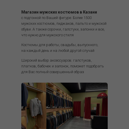
Свадьбы и торжества
: Элегантность костюма
тройка делает его идеальным выбором для особых
Магазин мужских костюмов в Казани
случаев.
с подгонкой по Вашей фигуре. Более 1500
Повседневная носка
: Выбрав костюм из менее
мужских костюмов, пиджаков, пальто и мужской
формальной ткани, такой как твид или хлопок, вы
обуви. А также сорочки, галстуки, запонки и все,
сможете создать стильный кэжуал-образ.
что нужно для мужского стиля
Вечерние мероприятия
: Добавив к костюму
тройка стильные аксессуары, можно легко
Костюмы для работы, свадьбы, выпускного,
адаптировать его для похода в театр или на ужин в
на каждый день и на любой другой случай
ресторан.
Широкий выбор аксессуаров: галстуков,
Костюм тройка остается неизменным символом
платков, бабочек и запонок, поможет подобрать
мужской моды, который сочетает в себе традиции и
для Вас полный совершенный образ
современные тенденции. Выбирая костюм тройка, вы
инвестируете в свой образ, подчеркивая свою
индивидуальность и безупречный вкус.