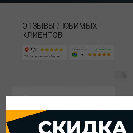
ОТЗЫВЫ ЛЮБИМЫХ
КЛИЕНТОВ
Павел Храмов
⭐⭐⭐⭐⭐
На данный момент лучший салон мужского
костюма в Казани! Ассортимент, ценники, а