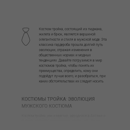
Костюм тройка, состоящий из пиджака,
жилета и брюк, является вершиной
элегантности и стиля в мужской моде. Эта
классика гардероба прошла долгий путь
эволюции, отражая изменения в
общественных нормах и модных
тенденциях. Давайте погрузимся в мир
костюмов тройка, чтобы понять их
преимущества, определить, кому они
подойдут лучше всего, и разобраться, при
каких обстоятельствах их следует носить.
КОСТЮМЫ ТРОЙКА: ЭВОЛЮЦИЯ
МУЖСКОГО КОСТЮМА
Костюм тройка, как известно, зародился в Англии и
быстро завоевал популярность среди мужчин по
всему миру благодаря своей универсальности и