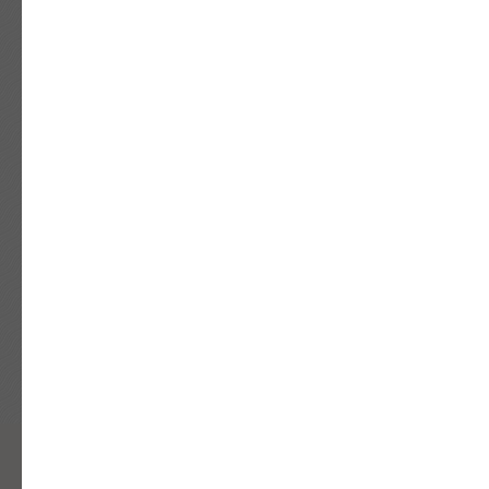
27.03.2026
Тренды мужских костюмов на выпускной 2026
Сегодня важно не только выглядеть красиво, но и
чувствовать себя уверенно. Костюм должен быть
удобным, отражать индивидуальность и
соответствовать современным трендам.
Загрузить еще