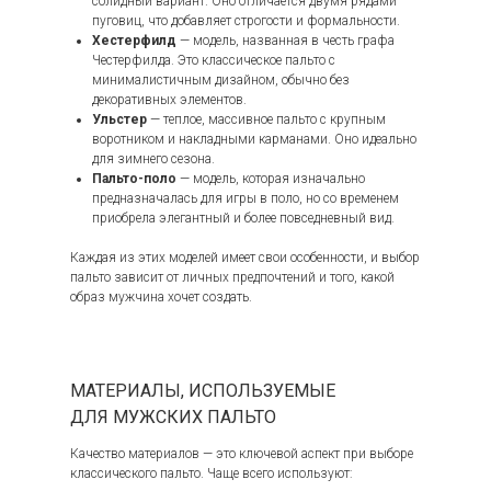
солидный вариант. Оно отличается двумя рядами
пуговиц, что добавляет строгости и формальности.
Хестерфилд
— модель, названная в честь графа
Честерфилда. Это классическое пальто с
минималистичным дизайном, обычно без
декоративных элементов.
Ульстер
— теплое, массивное пальто с крупным
воротником и накладными карманами. Оно идеально
для зимнего сезона.
Пальто-поло
— модель, которая изначально
предназначалась для игры в поло, но со временем
приобрела элегантный и более повседневный вид.
Каждая из этих моделей имеет свои особенности, и выбор
пальто зависит от личных предпочтений и того, какой
образ мужчина хочет создать.
МАТЕРИАЛЫ, ИСПОЛЬЗУЕМЫЕ
ДЛЯ МУЖСКИХ ПАЛЬТО
Качество материалов — это ключевой аспект при выборе
классического пальто. Чаще всего используют: