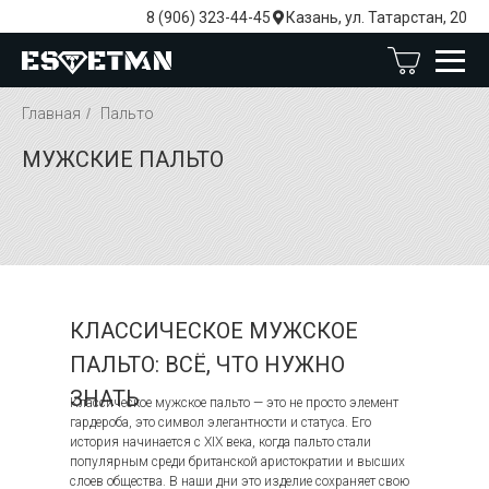
8 (906) 323-44-45
Казань, ул. Татарстан, 20
Главная
/
Пальто
МУЖСКИЕ ПАЛЬТО
КЛАССИЧЕСКОЕ МУЖСКОЕ
ПАЛЬТО: ВСЁ, ЧТО НУЖНО
ЗНАТЬ
Классическое мужское пальто — это не просто элемент
гардероба, это символ элегантности и статуса. Его
история начинается с XIX века, когда пальто стали
популярным среди британской аристократии и высших
слоев общества. В наши дни это изделие сохраняет свою