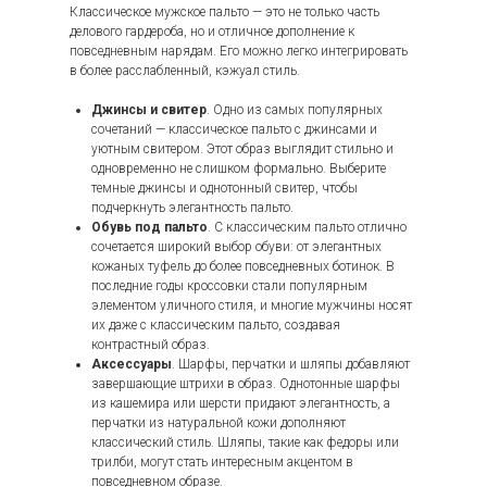
Классическое мужское пальто — это не только часть
делового гардероба, но и отличное дополнение к
повседневным нарядам. Его можно легко интегрировать
в более расслабленный, кэжуал стиль.
Джинсы и свитер
. Одно из самых популярных
сочетаний — классическое пальто с джинсами и
уютным свитером. Этот образ выглядит стильно и
одновременно не слишком формально. Выберите
темные джинсы и однотонный свитер, чтобы
подчеркнуть элегантность пальто.
Обувь под пальто
. С классическим пальто отлично
сочетается широкий выбор обуви: от элегантных
кожаных туфель до более повседневных ботинок. В
последние годы кроссовки стали популярным
элементом уличного стиля, и многие мужчины носят
их даже с классическим пальто, создавая
контрастный образ.
Аксессуары
. Шарфы, перчатки и шляпы добавляют
завершающие штрихи в образ. Однотонные шарфы
из кашемира или шерсти придают элегантность, а
перчатки из натуральной кожи дополняют
классический стиль. Шляпы, такие как федоры или
трилби, могут стать интересным акцентом в
повседневном образе.