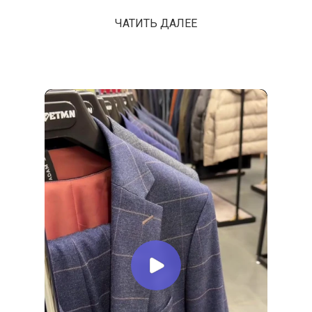
работы, который уместен и для
ЧАТИТЬ ДАЛЕЕ
торжества, и для прогулки.
Если Вы приобретаете свой
первый костюм (не для
свадьбы), то мы однозначно
рекомендуем выбрать тёмно-
синий. Этот универсальный
цвет всегда поможет
произвести самое лучшее
первое впечатление.