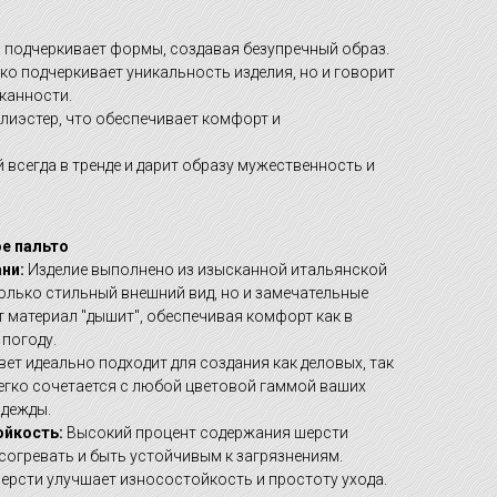
 подчеркивает формы, создавая безупречный образ.
ко подчеркивает уникальность изделия, но и говорит
канности.
лиэстер, что обеспечивает комфорт и
 всегда в тренде и дарит образу мужественность и
е пальто
ни:
Изделие выполнено из изысканной итальянской
только стильный внешний вид, но и замечательные
 материал "дышит", обеспечивая комфорт как в
 погоду.
ет идеально подходит для создания как деловых, так
егко сочетается с любой цветовой гаммой ваших
одежды.
ойкость:
Высокий процент содержания шерсти
согревать и быть устойчивым к загрязнениям.
ерсти улучшает износостойкость и простоту ухода.