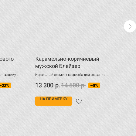
ового
Карамельно-коричневый
Кур
мужской Блейзер
син
яет вашему
Идеальный элемент гардероба для создания
Гладк
непринужденного и элегантного образа
текст
13 300
р.
14 500
р.
28 
–22%
–8%
ветра
НА ПРИМЕРКУ
НА