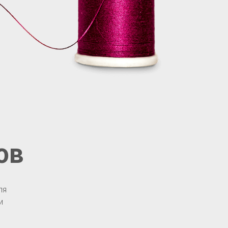
ов
ля
и