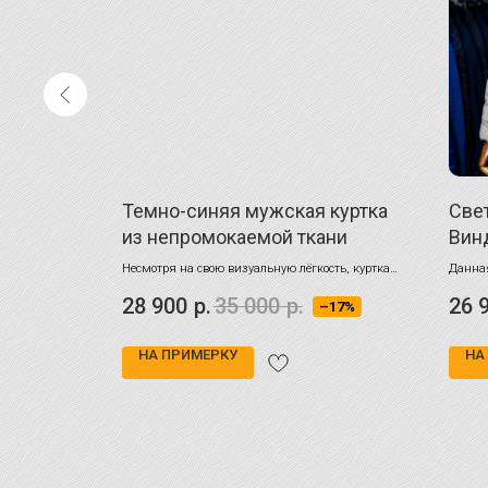
я куртка
Темно-синяя мужская куртка
Све
из непромокаемой ткани
Вин
сть и стиль
Несмотря на свою визуальную лёгкость, куртка
Данная
достаточно тёплая, полностью закрывает полы
повсед
28 900
р.
35 000
р.
26 
–17%
–17%
пиджака. Идеальна для бизнес-стиля.
улично
НА ПРИМЕРКУ
НА