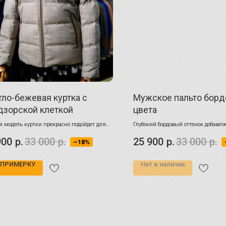
тло-бежевая куртка с
Мужское пальто борд
дзорской клеткой
цвета
 модель куртки прекрасно подойдет для
Глубокий бордовый оттенок добавл
невной носки, для образов в свободном,
образу изысканность
900
р.
33 000
р.
25 900
р.
33 000
р.
–18%
м, не классическом стиле.
 ПРИМЕРКУ
Нет в наличии