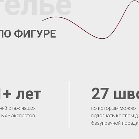
телье
ПО ФИГУРЕ
1+ лет
27 шв
ний стаж наших
по которым можно
ных - экспертов
подогнать костюм д
безупречной посадк