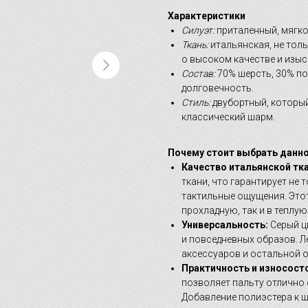
Характеристики
Силуэт:
приталенный, мягко
Ткань:
итальянская, не толь
о высоком качестве и изыс
Состав:
70% шерсть, 30% по
долговечность.
Стиль:
двубортный, который
классический шарм.
Почему стоит выбрать данно
Качество итальянской тка
ткани, что гарантирует не 
тактильные ощущения. Этот
прохладную, так и в теплую
Универсальность:
Серый цв
и повседневных образов. Л
аксессуаров и остальной 
Практичность и износост
позволяет пальту отлично 
Добавление полиэстера к ш