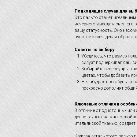
Подходящие случаи для вы
Это пальто станет идеальным 
вечернего выхода в свет. Его
вашу статусность. Оно несом
чувстве стиля, делая образ з
Советы по выбору
Убедитесь, что размер пал
силуэт подчеркивал ваш с
Выбирайте аксессуары, так
цветах, чтобы добавить яр
Не забудьте про обувь: кл
прекрасно дополнят общий
Ключевые отличия и особен
В отличие от однотонных или 
делает акцент на многослойно
итальянской тканью, создает
Каждая деталь этого пальто п