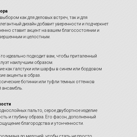
бора
выбором как для деловых встреч, так и для
 элегантный дизайн добавит уверенности и подчеркнет
ненно ставит акцент на вашем благосостоянии и
авершенным и целостным.
ьто идеально подходит вам, чтобы приталенный
илуэт наилучшим образом.
ие как галстуки или шарфы в синем или бордовом
кие акценты в образ.
ассические ботинки или туфли темных оттенков
 ансамбль.
ности
однослойных пальто, серое двубортное изделие
сть и глубину образа. Его фасон, дополненный
 ощущение благородства и утонченности.
родумана до мелочей, чтобы стать не просто