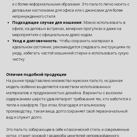
и с более неформальными образами. Это пальто легко носить с
деловыми костюмами для офиса или с джинсами для более
непринужденного стиля.
Подходящие случаи для ношения:
Можно использовать в
офисе, на деловых встречах, вечерних прогулках и даже на
мероприятиях с официальным дресс-кодом.
Уход и долговечность:
Чтобы сохранить материал в
идеальном состоянии, рекомендуется следовать инструкциям по
уходу, избегать частой машинной стирки и использовать сухую
чистку.
Отличия подобной продукции
На рынке представлено множество мужских пальто, но данная
модель особенно выделяется качеством использованных
материалов и продуманностью дизайна. Варианты с высоким
содержанием шерсти удовлетворят требования тех, кто заботится о
тепле и комфорте. При этом, благодаря итальянскому
производству, такая вещь долго сохраняет свой первоначальный
вид и служит долго.
Это пальто, собирающее в себе классический стиль и современные
нотки, станет основой гардероба ценителей непревзойденного