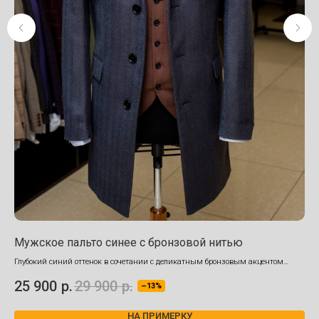
Мужское пальто синее с бронзовой нитью
Му
Глубокий синий оттенок в сочетании с деликатным бронзовым акцентом
Глу
создаёт уникальный визуальный эффект
25 900
р.
29 900
р.
25
–13%
НА ПРИМЕРКУ