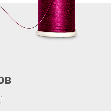
ов
ля
и