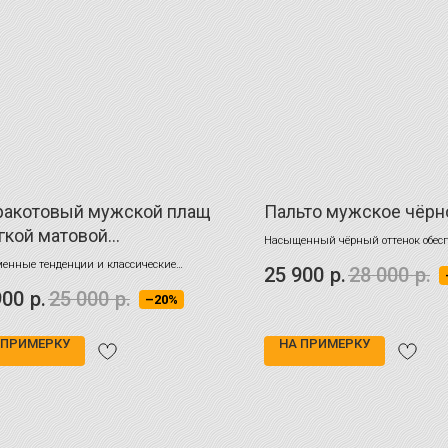
ракотовый мужской плащ
Пальто мужское чёрн
гкой матовой
Насыщенный чёрный оттенок обес
ерхностью
строгую выразительность
енные тенденции и классические
25 900
р.
28 000
р.
нты
900
р.
25 000
р.
–20%
 ПРИМЕРКУ
НА ПРИМЕРКУ