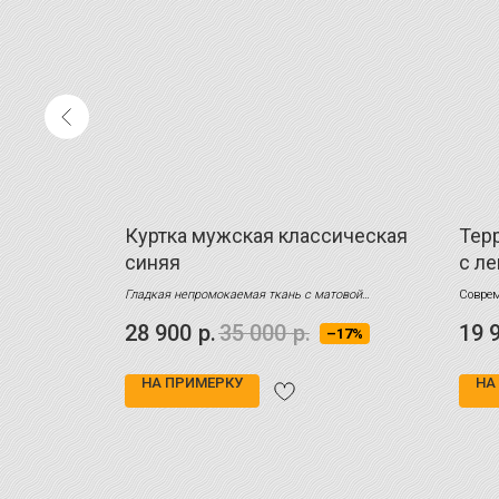
Куртка мужская классическая
Тер
синяя
с ле
пов
Гладкая непромокаемая ткань с матовой
Соврем
текстурой
, которая отлично защищает от влаги и
элеме
28 900
р.
35 000
р.
19 
–16%
–17%
ветра
НА ПРИМЕРКУ
НА