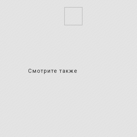
Смотрите также
% шерсть