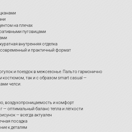
ацканами
ани
центом на плечах
коративными пуговицами
нами
куратная внутренняя отделка
— современный и практичный формат
огулок и поездок в межсезонье. Пальто гармонично
м костюмом, так и с образом smart casual —
ами челси.
ло, воздухопроницаемость и комфорт
г — оптимальный баланс тепла и лёгкости
исунок — всегда актуален
ечная посадка
ние к деталям