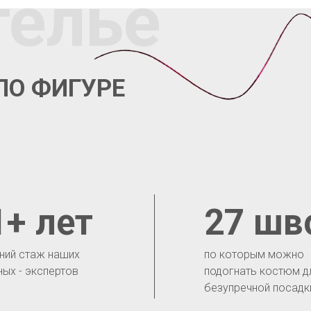
телье
ПО ФИГУРЕ
1+ лет
27 шв
ний стаж наших
по которым можно
ных - экспертов
подогнать костюм д
безупречной посадк