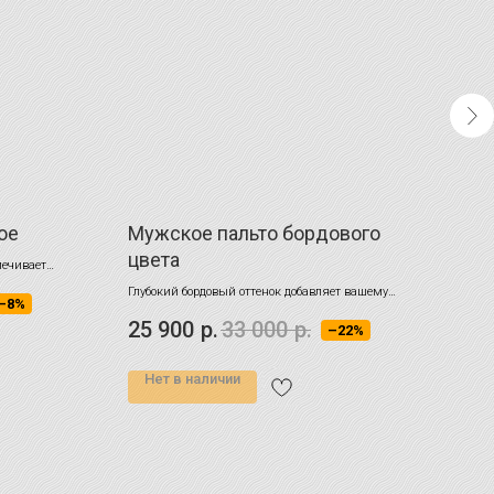
ое
Мужское пальто бордового
Муж
цвета
син
печивает
Глубокий бордовый оттенок добавляет вашему
Глубо
–8%
образу изысканность
сдерж
25 900
р.
33 000
р.
29 
–22%
Нет в наличии
НА