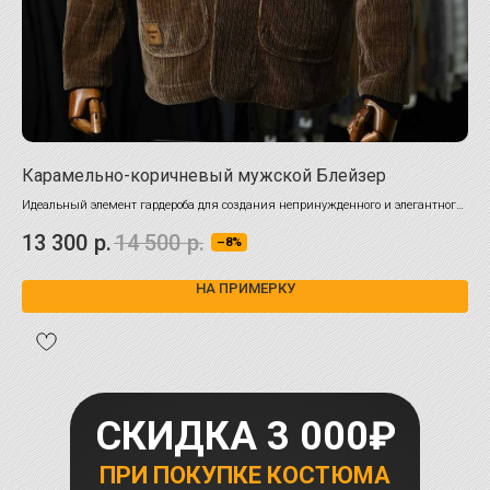
Карамельно-коричневый мужской Блейзер
Му
Идеальный элемент гардероба для создания непринужденного и элегантного
Глу
образа
13 300
р.
14 500
р.
25
–8%
НА ПРИМЕРКУ
СКИДКА 3 000₽
ПРИ ПОКУПКЕ КОСТЮМА