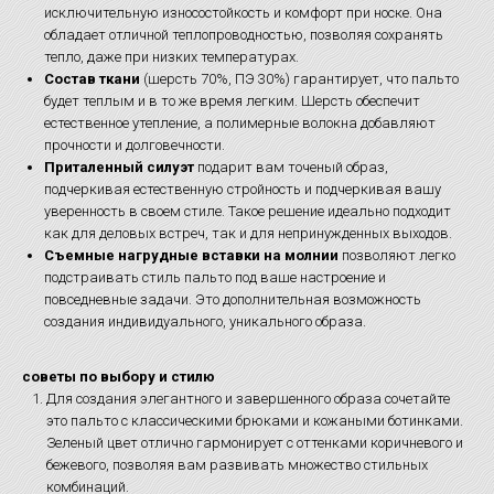
исключительную износостойкость и комфорт при носке. Она
обладает отличной теплопроводностью, позволяя сохранять
тепло, даже при низких температурах.
Состав ткани
(шерсть 70%, ПЭ 30%) гарантирует, что пальто
будет теплым и в то же время легким. Шерсть обеспечит
естественное утепление, а полимерные волокна добавляют
прочности и долговечности.
Приталенный силуэт
подарит вам точеный образ,
подчеркивая естественную стройность и подчеркивая вашу
уверенность в своем стиле. Такое решение идеально подходит
как для деловых встреч, так и для непринужденных выходов.
Съемные нагрудные вставки на молнии
позволяют легко
подстраивать стиль пальто под ваше настроение и
повседневные задачи. Это дополнительная возможность
создания индивидуального, уникального образа.
советы по выбору и стилю
Для создания элегантного и завершенного образа сочетайте
это пальто с классическими брюками и кожаными ботинками.
Зеленый цвет отлично гармонирует с оттенками коричневого и
бежевого, позволяя вам развивать множество стильных
комбинаций.