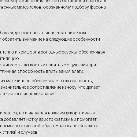
 Бескомпромиссное качество достигается благодаря
венных материалов, осознанному подбору фасона
 ткани
, данное пальто является примером
т обратить внимание на следующие особенности
т тепло и комфорт в холодные сезоны, обеспечивая
нтиляцию.
 мягкость, легкость и приятные ощущения при
 отличная способность впитывания влаги.
их материалов обеспечивает долговечность,
значительное сопротивление износу, что делает
ля частого использования.
ционален, но и является важным декоративным
ка добавляет нотку аристократизма и помогает
временно стильный образ. Благодаря ей пальто
 стилей и случаев.