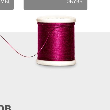
ЮМЫ
ОБУВЬ
ов