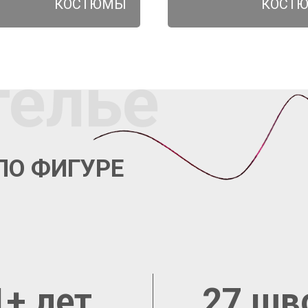
КОСТЮМЫ
КОСТ
телье
ПО ФИГУРЕ
1+ лет
27 шв