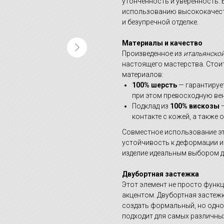
утонченность и уверенность.
использованию высококачест
и безупречной отделке.
Материалы и качество
Произведенное из
итальянской
настоящего мастерства. Стои
материалов:
100% шерсть
— гарантируе
при этом превосходную ве
Подклад из
100% вискозы
—
контакте с кожей, а также
Совместное использование эт
устойчивость к деформации и 
изделие идеальным выбором д
Двубортная застежка
Этот элемент не просто функ
акцентом. Двубортная застеж
создать формальный, но одно
подходит для самых различных