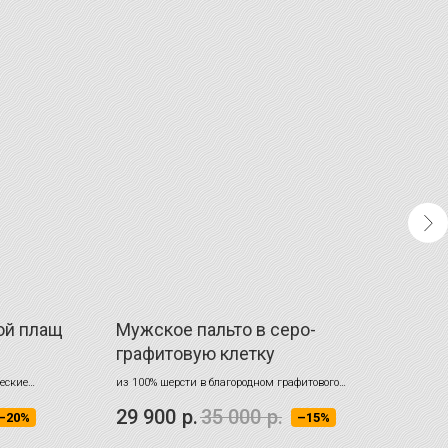
ой плащ
Мужское пальто в серо-
Муж
графитовую клетку
зел
еские
из 100% шерсти в благородном графитового
Глубо
оттенке
респе
29 900
р.
35 000
р.
25 
–20%
–15%
исклю