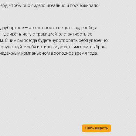
еру, чтобы оно сидело идеально и подчеркивало
вубортное — это не просто вещь в гардеробе, а
где идёт в ногу с традицией, элегантность со
м. С ним вы всегда будете чувствовать себя уверенно
 Почувствуйте себя истинным джентльменом, выбрав
т надежным компаньоном в холодное время года.
100% шерсть