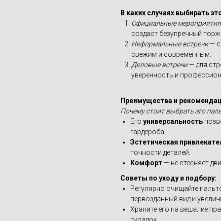
В каких случаях выбирать эт
Официальные мероприятия
создаст безупречный торж
Неформальные встречи
— с
свежим и современным.
Деловые встречи
— для стр
уверенность и профессион
Преимущества и рекомендац
Почему стоит выбрать это паль
Его
универсальность
позв
гардероба.
Эстетическая привлекате
точности деталей.
Комфорт
— не стесняет дви
Советы по уходу и подбору:
Регулярно очищайте пальто
первозданный вид и увелич
Храните его на вешалке п
складок.