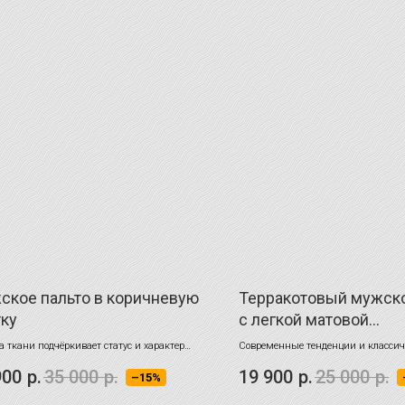
ское пальто в коричневую
Терракотовый мужск
тку
с легкой матовой
поверхностью
а ткани подчёркивает статус и характер
Современные тенденции и классич
ьца
элементы
900
р.
35 000
р.
19 900
р.
25 000
р.
–15%