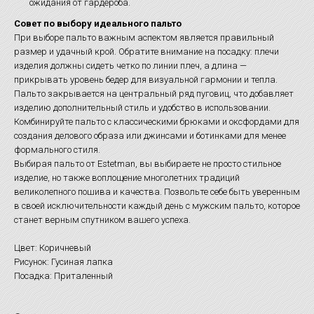
ожидания от гардероба.
Совет по выбору идеального пальто
При выборе пальто важным аспектом является правильный
размер и удачный крой. Обратите внимание на посадку: плечи
изделия должны сидеть четко по линии плеч, а длина —
прикрывать уровень бедер для визуальной гармонии и тепла.
Пальто закрывается на центральный ряд пуговиц, что добавляет
изделию дополнительный стиль и удобство в использовании.
Комбинируйте пальто с классическими брюками и оксфордами для
создания делового образа или джинсами и ботинками для менее
формального стиля.
Выбирая пальто от Estetman, вы выбираете не просто стильное
изделие, но также воплощение многолетних традиций
великолепного пошива и качества. Позвольте себе быть уверенным
в своей исключительности каждый день с мужским пальто, которое
станет верным спутником вашего успеха.
Цвет: Коричневый
Рисунок: Гусиная лапка
Посадка: Приталенный