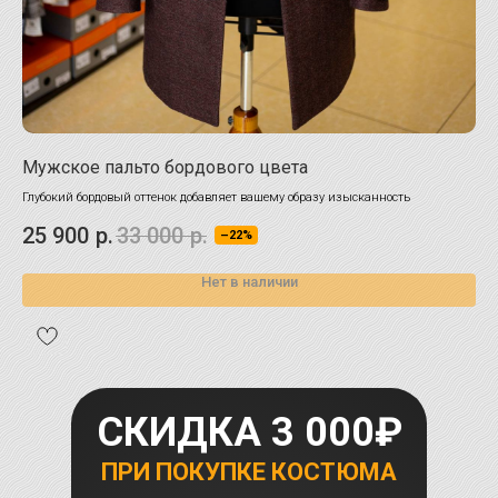
Мужское пальто бордового цвета
Па
Глубокий бордовый оттенок добавляет вашему образу изысканность
соч
уто
25 900
р.
33 000
р.
29
–22%
Нет в наличии
СКИДКА 3 000₽
ПРИ ПОКУПКЕ КОСТЮМА