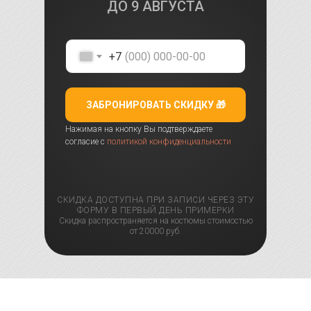
ДО
9 АВГУСТА
+7
ЗАБРОНИРОВАТЬ СКИДКУ 🎁
Нажимая на кнопку Вы подтверждаете
согласие с
политикой конфиденциальности
СКИДКА ДОСТУПНА ПРИ ЗАПИСИ ЧЕРЕЗ ЭТУ
ФОРМУ В ПЕРВЫЙ ДЕНЬ ПРИМЕРКИ
Скидка распространяется на костюмы стоимостью
от 20000 руб.