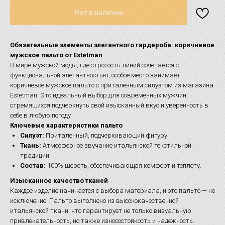
Нет в наличии
Обязательные элементы элегантного гардероба: коричневое
мужское пальто от Estetman
В мире мужской моды, где строгость линий сочетается с
функциональной элегантностью, особое место занимает
коричневое мужское пальто с приталенным силуэтом из магазина
Estetman. Это идеальный выбор для современных мужчин,
стремящихся подчеркнуть свой изысканный вкус и уверенность в
себе в любую погоду
Ключевые характеристики пальто
Силуэт:
Приталенный, подчеркивающий фигуру.
Ткань:
Атмосферное звучание итальянской текстильной
традиции.
Состав:
100% шерсть, обеспечивающая комфорт и теплоту.
Изысканное качество тканей
Каждое изделие начинается с выбора материала, и это пальто — не
исключение. Пальто выполнено из высококачественной
итальянской ткани, что гарантирует не только визуальную
привлекательность, но также износостойкость и надежность.