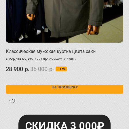
Классическая мужская куртка цвета хаки
Му
выбор для тех, кто ценит практичность и стиль
Глу
28 900
р.
35 000
р.
29
–17%
НА ПРИМЕРКУ
СКИДКА 3 000₽