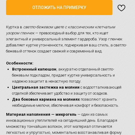
ОТЛОЖИТЬ НА ПРИМЕРКУ
Куртка в
светло-бежевом цвете с классическим клетчатым
узором гленчек
— превосходный выбор для тех, кто ищет
элегантный и универсальный элемент гардероба. Узор гленчек
добавляет куртке утонченности, подчеркивая ваш стиль, а светло-
бежевый оттенок создает свежий и современный вид.
Особенности:
Встроенный капюшон
, аккуратно отделанный светло-
бежевым подкладом, придает куртке универсальность и
надежно защитит в ненастную погоду.
Центральная застежка на молнии
с водоотталкивающей
отделкой обеспечивает удобство и защиту от осадков.
Два боковых кармана на молниях
позволяют хранить
необходимые мелочи, обеспечивая комфорт и безопасность.
Материал наполнения — микрогель
— один из самых
инновационных утеплителей на сегодняшний день. Благодаря
множеству тончайших волокон, этот материал отличается
легкостью и упругостью, моментально восстанавливая форму