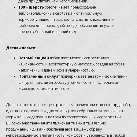
даже при длительном использовании.
100% шерсть
обеспечивает превосходные
теплоизоляционные свойства и оптимальную
терморегуляцию, что делает это пальто идеальным
выбором для прохладной погоды, обеспечивая уют и
презентабельный внешний вид.
Детали пальто:
Острый лацкан
добавляет модели современную
изысканность и архитектурную чёткость, создавая образ,
наполненный динамикой и уверенностью.
Приталенный силуэт
подчёркивает анатомические линии
фигуры, придавая образу утончённость и подчеркивая
мужскую харизматичность.
Данное пальто станет центральным элементом вашего гардероба,
идеально подходящим для самых разнообразных ситуаций — от
формальных деловых встреч до торжественных мероприятий.
Высококачественная итальянская ткань и тщательно
продуманный дизайн обеспечивают вашему образу
непревзойдённую элегантность, комфорт и уверенность в любой