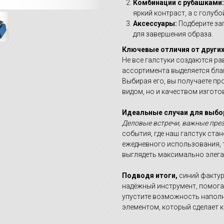
Комбинации с рубашками:
яркий контраст, а с голубо
Аксессуары:
Подберите за
для завершения образа.
Ключевые отличия от других
Не все галстуки создаются ра
ассортимента выделяется бла
Выбирая его, вы получаете пр
видом, но и качеством изгото
Идеальные случаи для выбор
Деловые встречи, важные пре
события, где наш галстук ста
ежедневного использования, т
выглядеть максимально элега
Подводя итоги,
синий фактур
надёжный инструмент, помога
упустите возможность наполн
элементом, который сделает 