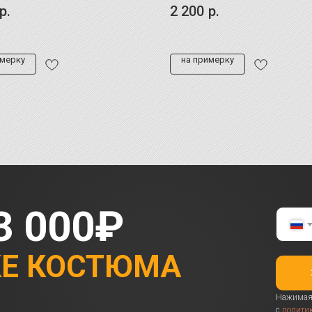
р.
2 200
р.
имерку
на примерку
3 000₽
КЕ КОСТЮМА
Нажимая 
с
полити