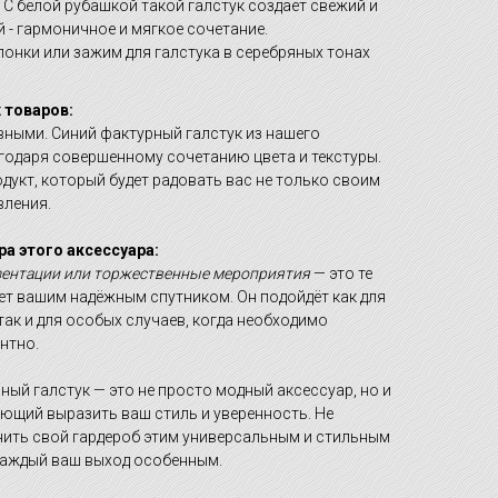
С белой рубашкой такой галстук создаёт свежий и
й - гармоничное и мягкое сочетание.
понки или зажим для галстука в серебряных тонах
 товаров:
вными. Синий фактурный галстук из нашего
годаря совершенному сочетанию цвета и текстуры.
одукт, который будет радовать вас не только своим
вления.
а этого аксессуара:
зентации или торжественные мероприятия
— это те
нет вашим надёжным спутником. Он подойдёт как для
ак и для особых случаев, когда необходимо
нтно.
ный галстук — это не просто модный аксессуар, но и
ющий выразить ваш стиль и уверенность. Не
ить свой гардероб этим универсальным и стильным
каждый ваш выход особенным.