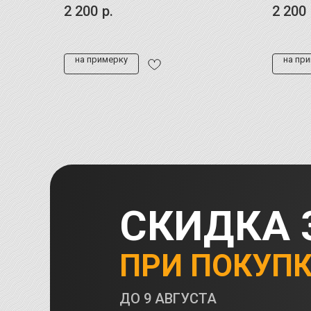
2 200
р.
2 200
на примерку
на пр
СКИДКА 
ПРИ ПОКУП
ДО
9 АВГУСТА