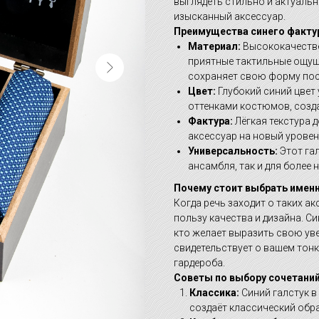
выглядеть стильно и актуальн
изысканный аксессуар.
Преимущества синего фактур
Материал:
Высококачестве
приятные тактильные ощуще
сохраняет свою форму пос
Цвет:
Глубокий синий цвет 
оттенками костюмов, созд
Фактура:
Лёгкая текстура 
аксессуар на новый уровен
Универсальность:
Этот гал
ансамбля, так и для более
Почему стоит выбрать именн
Когда речь заходит о таких ак
пользу качества и дизайна. Си
кто желает выразить свою ув
свидетельствует о вашем тон
гардероба.
Советы по выбору сочетаний
Классика:
Синий галстук в
создаёт классический обра