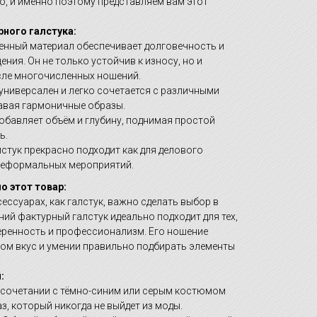
о, и именно поэтому представляем вам этот
ного галстука:
нный материал обеспечивает долговечность и
ния. Он не только устойчив к износу, но и
ле многочисленных ношений.
универсален и легко сочетается с различными
авая гармоничные образы.
добавляет объём и глубину, поднимая простой
ь.
стук прекрасно подходит как для делового
 неформальных мероприятий.
о этот товар:
сессуарах, как галстук, важно сделать выбор в
ний фактурный галстук идеально подходит для тех,
еренность и профессионализм. Его ношение
ком вкус и умении правильно подбирать элементы
:
 сочетании с тёмно-синим или серым костюмом
з, который никогда не выйдет из моды.