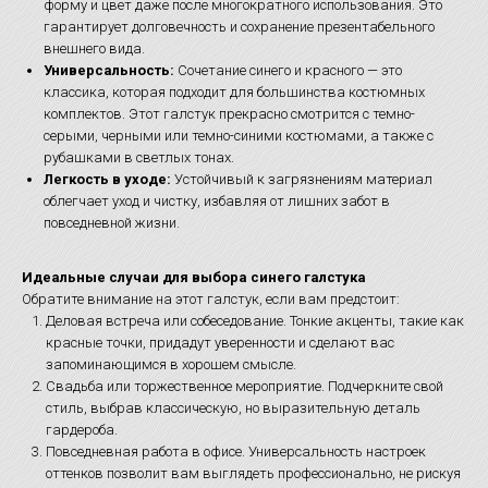
форму и цвет даже после многократного использования. Это
гарантирует долговечность и сохранение презентабельного
внешнего вида.
Универсальность:
Сочетание синего и красного — это
классика, которая подходит для большинства костюмных
комплектов. Этот галстук прекрасно смотрится с темно-
серыми, черными или темно-синими костюмами, а также с
рубашками в светлых тонах.
Легкость в уходе:
Устойчивый к загрязнениям материал
облегчает уход и чистку, избавляя от лишних забот в
повседневной жизни.
Идеальные случаи для выбора синего галстука
Обратите внимание на этот галстук, если вам предстоит:
Деловая встреча или собеседование. Тонкие акценты, такие как
красные точки, придадут уверенности и сделают вас
запоминающимся в хорошем смысле.
Свадьба или торжественное мероприятие. Подчеркните свой
стиль, выбрав классическую, но выразительную деталь
гардероба.
Повседневная работа в офисе. Универсальность настроек
оттенков позволит вам выглядеть профессионально, не рискуя