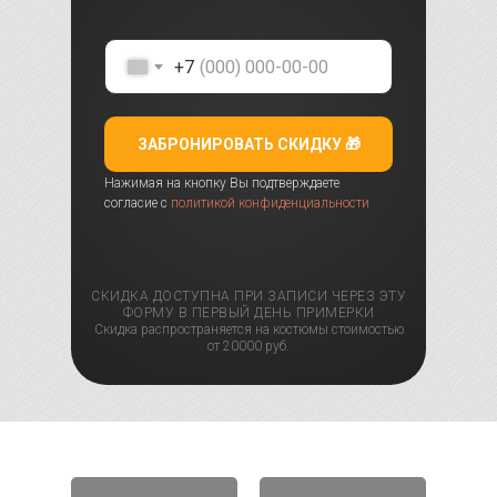
+7
ЗАБРОНИРОВАТЬ СКИДКУ 🎁
Нажимая на кнопку Вы подтверждаете
согласие с
политикой конфиденциальности
СКИДКА ДОСТУПНА ПРИ ЗАПИСИ ЧЕРЕЗ ЭТУ
ФОРМУ В ПЕРВЫЙ ДЕНЬ ПРИМЕРКИ
Скидка распространяется на костюмы стоимостью
от 20000 руб.