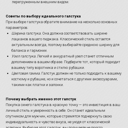
перегруженным внешним видом.
Советы по выбору идеального галстука
При выборе галстука обратите внимание на несколько основных
параметров:
Ширина галстука.
Она должна соответствовать ширине
лацканов вашего пиджака. Классический стиль остается
актуальным всегда, поэтому выбирайте среднюю ширину для
баланса и гармонии.
Узел галстука.
Легкий и аккуратный узел станет отличным
дополнением в вашем образе. Подберите тот, который подходит
вашему типу воротника и стилю рубашки.
Цветовая гамма.
Галстук должен не только подходить к вашему
костюму и рубашке, но и сочетаться с другими аксессуарами,
такими как платки и запонки.
Почему выбрать именно этот галстук
Покупка синего галстука в красную точку — это инвестиция в ваш
личный стиль и уверенность в себе. Он станет идеальным
спутником для мужчин, которые стремятся подчеркнуть свою
индивидуальность и чувство вкуса, не уходя от классической
эстетики. Выбирая этот галстук, вы получаете не просто