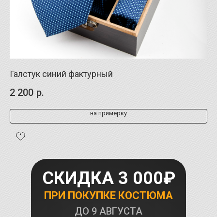
Галстук синий фактурный
Си
2 200
р.
2 
на примерку
СКИДКА 3 000₽
ПРИ ПОКУПКЕ КОСТЮМА
ДО
9 АВГУСТА