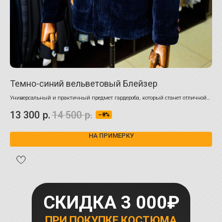
Темно-синий вельветовый Блейзер
Пи
Универсальный и практичный предмет гардероба, который станет отличной
100
альтернативой как пиджаку, так и лёгкой куртке
13 300
р.
14 500
р.
21
–8%
НА ПРИМЕРКУ
СКИДКА 3 000₽
ПРИ ПОКУПКЕ КОСТЮМА