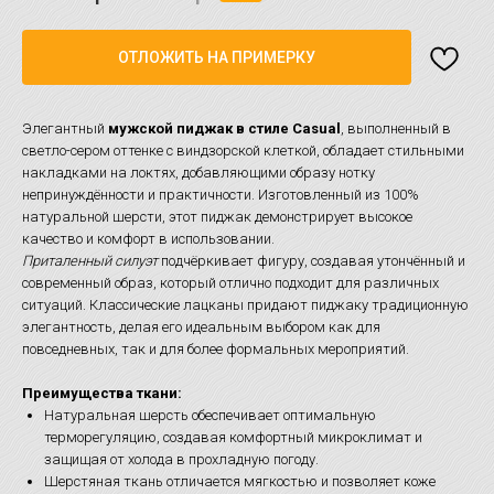
ОТЛОЖИТЬ НА ПРИМЕРКУ
Элегантный
мужской пиджак в стиле Casual
, выполненный в
светло-сером оттенке с виндзорской клеткой, обладает стильными
накладками на локтях, добавляющими образу нотку
непринуждённости и практичности. Изготовленный из 100%
натуральной шерсти, этот пиджак демонстрирует высокое
качество и комфорт в использовании.
Приталенный силуэт
подчёркивает фигуру, создавая утончённый и
современный образ, который отлично подходит для различных
ситуаций. Классические лацканы придают пиджаку традиционную
элегантность, делая его идеальным выбором как для
повседневных, так и для более формальных мероприятий.
Преимущества ткани:
Натуральная шерсть обеспечивает оптимальную
терморегуляцию, создавая комфортный микроклимат и
защищая от холода в прохладную погоду.
Шерстяная ткань отличается мягкостью и позволяет коже