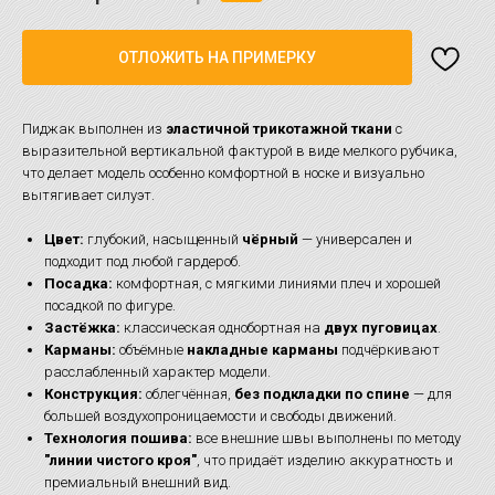
ОТЛОЖИТЬ НА ПРИМЕРКУ
Пиджак выполнен из
эластичной трикотажной ткани
с
выразительной вертикальной фактурой в виде мелкого рубчика,
что делает модель особенно комфортной в носке и визуально
вытягивает силуэт.
Цвет:
глубокий, насыщенный
чёрный
— универсален и
подходит под любой гардероб.
Посадка:
комфортная, с мягкими линиями плеч и хорошей
посадкой по фигуре.
Застёжка:
классическая однобортная на
двух пуговицах
.
Карманы:
объёмные
накладные карманы
подчёркивают
расслабленный характер модели.
Конструкция:
облегчённая,
без подкладки по спине
— для
большей воздухопроницаемости и свободы движений.
Технология пошива:
все внешние швы выполнены по методу
"линии чистого кроя"
, что придаёт изделию аккуратность и
премиальный внешний вид.