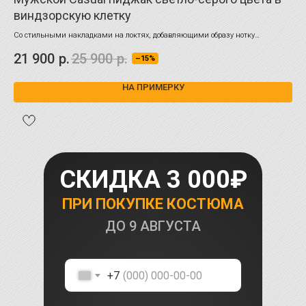
виндзорскую клетку
"г
Со стильными накладками на локтях, добавляющими образу нотку
С к
непринуждённости и практичности. 100 % шерсть.
соч
21 900
р.
25 900
р.
21
–15%
НА ПРИМЕРКУ
СКИДКА 3 000₽
ПРИ ПОКУПКЕ КОСТЮМА
ДО
9 АВГУСТА
+7