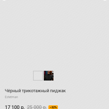
Чёрный трикотажный пиджак
Estetman
17 100
р.
25 000
р.
–32%