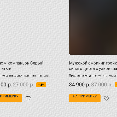
тюм компаньон Серый
Мужской смокинг тройк
чатый
синего цвета с узкой ш
ние разных рисунков ткани придает
Предназначен для мужчин, которы
 стильную многослойность
сочетание классики с современны
900
р.
27 000
р.
34 900
р.
37 000
р.
–4%
и стремятся создать образ, харак
утончённостью и стилем
 ПРИМЕРКУ
НА ПРИМЕРКУ