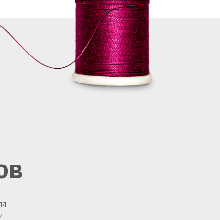
ов
ля
и