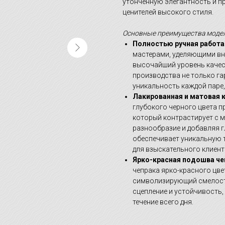
утонченную элегантность и п
ценителей высокого стиля.
Основные преимущества модел
Полностью ручная работа
мастерами, уделяющими вн
высочайший уровень качес
производства не только га
уникальность каждой паре
Лакированная и матовая 
глубокого черного цвета п
который контрастирует с м
разнообразие и добавляя г
обеспечивает уникальную 
для взыскательного клиент
Ярко-красная подошва че
чепрака ярко-красного цве
символизирующий смелость
сцепление и устойчивость
течение всего дня.