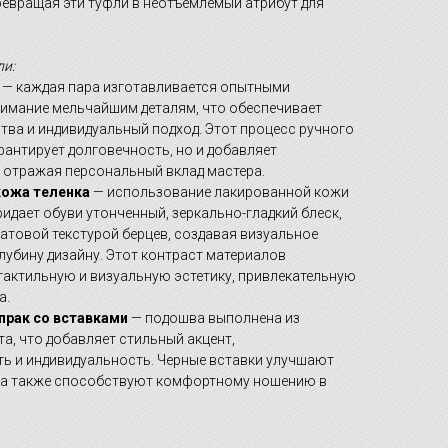
ревращая эти туфли в неотъемлемый атрибут для
и:
— каждая пара изготавливается опытными
имание мельчайшим деталям, что обеспечивает
тва и индивидуальный подход. Этот процесс ручного
рантирует долговечность, но и добавляет
, отражая персональный вклад мастера.
кожа теленка
— использование лакированной кожи
ридает обуви утонченный, зеркально-гладкий блеск,
атовой текстурой берцев, создавая визуальное
лубину дизайну. Этот контраст материалов
тактильную и визуальную эстетику, привлекательную
а.
прак со вставками
— подошва выполнена из
та, что добавляет стильный акцент,
 и индивидуальность. Черные вставки улучшают
, а также способствуют комфортному ношению в