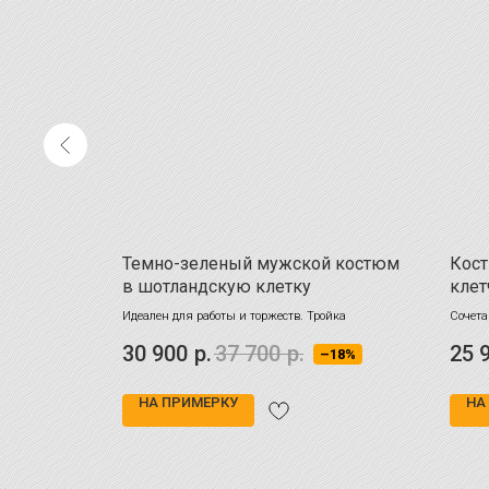
 светло-
Темно-зеленый мужской костюм
Кос
ской
в шотландскую клетку
клет
ричневыми
Идеален для работы и торжеств. Тройка
Сочета
образу
30 900
р.
37 700
р.
25 
–15%
–18%
НА ПРИМЕРКУ
НА