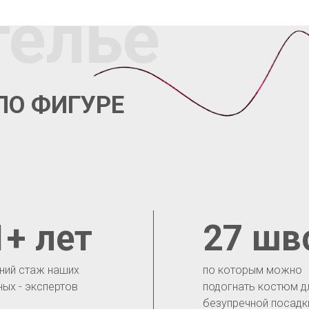
телье
ПО ФИГУРЕ
1+ лет
27 шв
ний стаж наших
по которым можно
ных - экспертов
подогнать костюм д
безупречной посадк