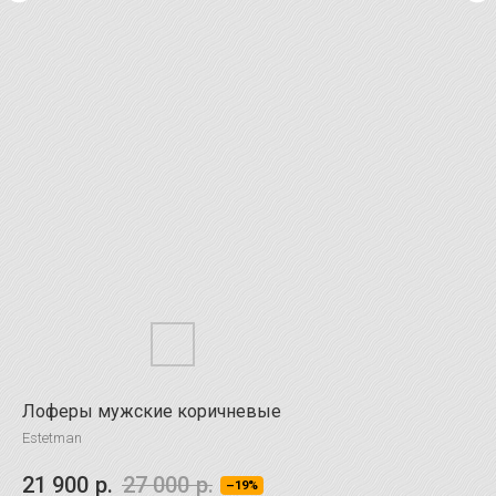
Лоферы мужские коричневые
Estetman
21 900
р.
27 000
р.
–19%