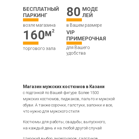
80
БЕСПЛАТНЫЙ
МОДЕ
ПАРКИНГ
ЛЕЙ
возле магазина
в Вашем размере
160
VIP
ПРИМЕРОЧНАЯ
для Вашего
торгового зала
удобства
Магазин мужских костюмов в Казани
с подгонкой по Вашей фигуре. Более 1500
мужских костюмов, пиджаков, пальто и мужской
обуви. А также сорочки, галстуки, запонки и все,
что нужно для мужского стиля
Костюмы для работы, свадьбы, выпускного,
на каждый день и на любой другой случай
Широкий выбор аксессуаров: галстуков,