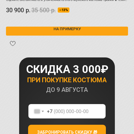
сером графитовом
оттенке.
Мод
30 900
р.
35 500
р.
–13%
«ум
25
НА ПРИМЕРКУ
СКИДКА 3 000₽
ПРИ ПОКУПКЕ КОСТЮМА
ДО
9 АВГУСТА
+7
ЗАБРОНИРОВАТЬ СКИДКУ 🎁