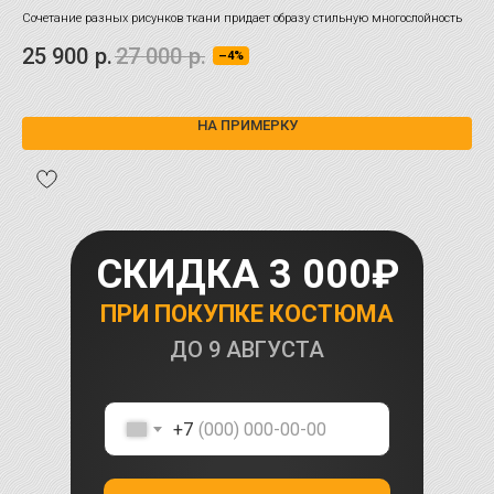
Сочетание разных рисунков ткани придает образу стильную многослойность
Это
сов
25 900
р.
27 000
р.
30
–4%
НА ПРИМЕРКУ
СКИДКА 3 000₽
ПРИ ПОКУПКЕ КОСТЮМА
ДО
9 АВГУСТА
+7