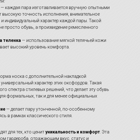
и:
— каждая пара изготавливается вручную опытными
ет высокую точность исполнения, внимательное
 и индивидуальный характер каждой пары. Такой
не просто обувь, а произведение ремесленного
а теленка
— использование мягкой телячьей кожи
ивает высокий уровень комфорта.
форма носка с дополнительной накладкой
 универсальный характер этих оксфордов. Такая
го спектра стилевых решений, что делает эту обувь
для формальных, так и для менее официальных
ние
— делает пару утонченной, по-особенному
ясь в рамках классического стиля.
ят для тех, кто ценит
уникальность и комфорт
. Эта
ом гардероба, отражающим вкус, статус и