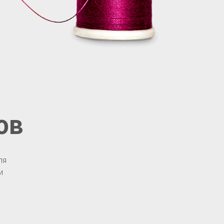
ов
ля
и