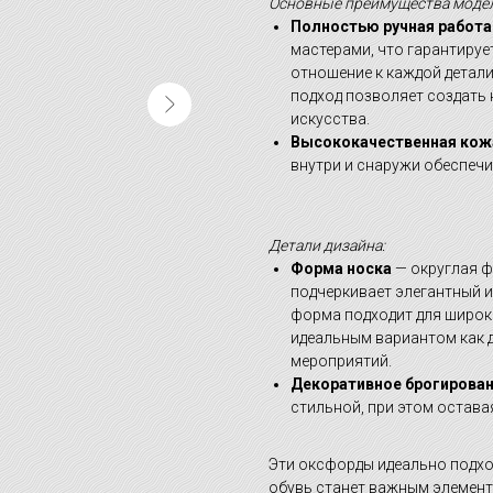
Основные преимущества модел
Полностью ручная работа
мастерами, что гарантиру
отношение к каждой детали
подход позволяет создать 
искусства.
Высококачественная кож
внутри и снаружи обеспеч
Детали дизайна:
Форма носка
— округлая 
подчеркивает элегантный и
форма подходит для широко
идеальным вариантом как 
мероприятий.
Декоративное брогирова
стильной, при этом остава
Эти оксфорды идеально подход
обувь станет важным элемент