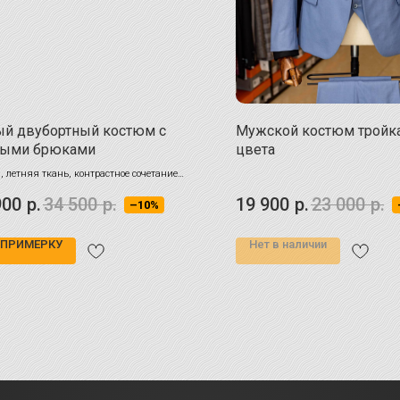
й двубортный костюм с
Мужской костюм тройка
ными брюками
цвета
, летняя ткань, контрастное сочетание
 и посадка, которая выгодно подчеркивает
900
р.
34 500
р.
19 900
р.
23 000
р.
–10%
 сделают Ваш образ незабываемым!
 ПРИМЕРКУ
Нет в наличии