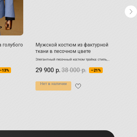
 голубого
Мужской костюм из фактурной
Муж
ткани в песочном цвете
хак
Элегантный песочный костюм тройка: стиль,
Костю
комфорт и универсальность.
снима
29 900
р.
38 000
р.
26 
–13%
–21%
уровне
Нет в наличии
НА