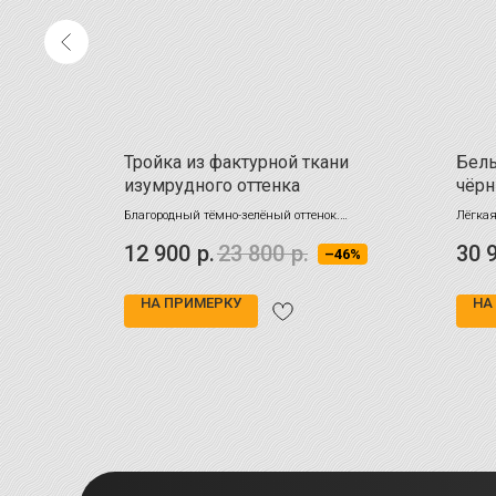
голубом
Тройка из фактурной ткани
Белы
изумрудного оттенка
чёр
 разном
Благородный тёмно-зелёный оттенок.
Лёгкая
Мелкофактурная ткань с матовым отливом.
цветов
12 900
р.
23 800
р.
30 
–9%
–46%
фигуру
НА ПРИМЕРКУ
НА