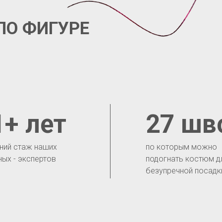
ПО ФИГУРЕ
1+ лет
27 шв
ний стаж наших
по которым можно
ных - экспертов
подогнать костюм д
безупречной посадк