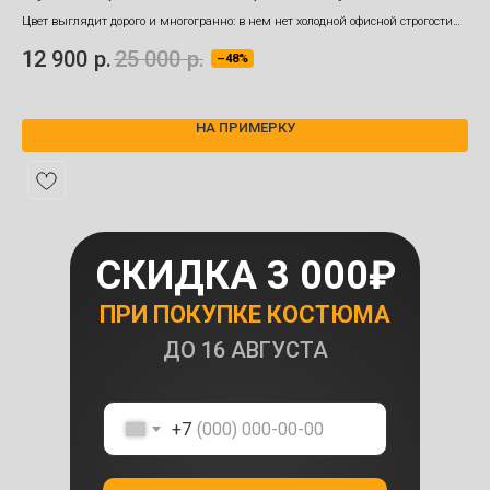
от
Цвет выглядит дорого и многогранно: в нем нет холодной офисной строгости
классического серого, зато присутствует мягкость и аристократичная глубина
Пуд
12 900
р.
25 000
р.
–48%
инд
19
НА ПРИМЕРКУ
СКИДКА 3 000₽
ПРИ ПОКУПКЕ КОСТЮМА
ДО
16 АВГУСТА
+7