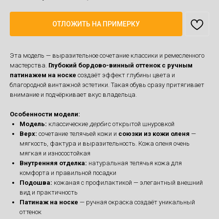
ОТЛОЖИТЬ НА ПРИМЕРКУ
Эта модель — выразительное сочетание классики и ремесленного
мастерства.
Глубокий бордово-винный оттенок с ручным
патинажем на носке
создаёт эффект глубины цвета и
благородной винтажной эстетики. Такая обувь сразу притягивает
внимание и подчёркивает вкус владельца.
Особенности модели:
Модель:
классические
дерби
с открытой шнуровкой
Верх:
сочетание телячьей кожи и
союзки из кожи оленя
—
мягкость, фактура и выразительность. Кожа оленя очень
мягкая и износостойкая
Внутренняя отделка:
натуральная телячья кожа для
комфорта и правильной посадки
Подошва:
кожаная с профилактикой — элегантный внешний
вид и практичность
Патинаж на носке
— ручная окраска создаёт уникальный
оттенок