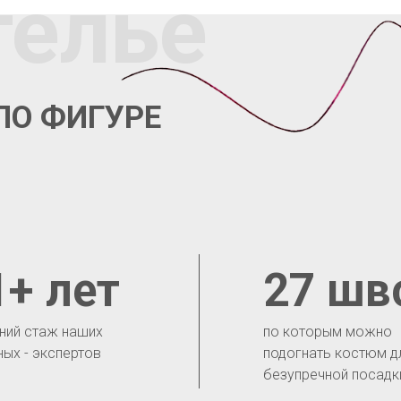
телье
ПО ФИГУРЕ
1+ лет
27 шв
ний стаж наших
по которым можно
ных - экспертов
подогнать костюм д
безупречной посадк