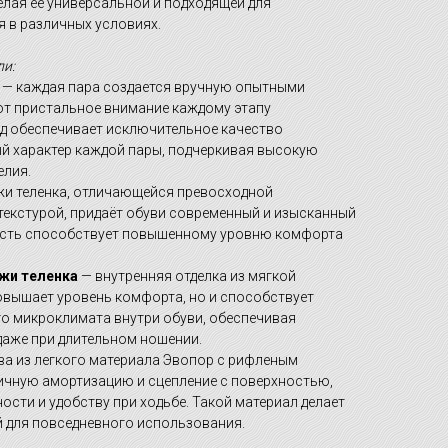
елая её универсальной и подходящей для
 в различных условиях.
и:
— каждая пара создается вручную опытными
ют пристальное внимание каждому этапу
од обеспечивает исключительное качество
й характер каждой пары, подчеркивая высокую
елия.
и теленка, отличающейся превосходной
текстурой, придаёт обуви современный и изысканный
бкость способствует повышенному уровню комфорта
ожи теленка
— внутренняя отделка из мягкой
овышает уровень комфорта, но и способствует
 микроклимата внутри обуви, обеспечивая
даже при длительном ношении.
а из легкого материала Эвопор с рифленым
ичную амортизацию и сцепление с поверхностью,
ости и удобству при ходьбе. Такой материал делает
й для повседневного использования.