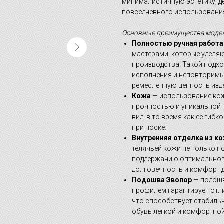
минималистичную эстетику, д
повседневного использования
Основные преимущества модел
Полностью ручная работа
мастерами, которые уделя
производства. Такой подх
исполнения и неповторимы
ремесленную ценность изд
Кожа
— использование кож
прочностью и уникальной 
вид, в то время как её ги
при носке.
Внутренняя отделка из к
телячьей кожи не только п
поддержанию оптимального
долговечность и комфорт 
Подошва Эвопор
— подошв
профилем гарантирует отл
что способствует стабильн
обувь легкой и комфортно