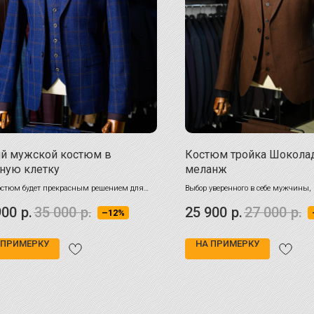
й мужской костюм в
Костюм тройка Шокола
ную клетку
меланж
остюм будет прекрасным решением для
Выбор уверенного в себе мужчины,
 случая.
стиль и индивидуальность
900
р.
35 000
р.
25 900
р.
27 000
р.
–12%
е качество ткани не оставит Вас
душным.
т до 210 см!
 ПРИМЕРКУ
НА ПРИМЕРКУ