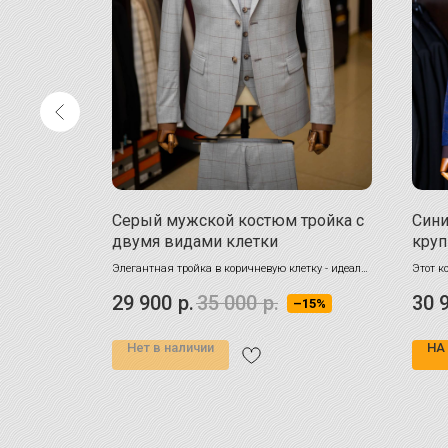
 "ТЕРРА"
Серый мужской костюм тройка с
Сини
двумя видами клетки
круп
 этом
Элегантная тройка в коричневую клетку - идеал
Этот к
–13%
го случая, но
для деловых и особых случаев. Стиль, комфорт и
любого
29 900
р.
35 000
р.
30 
ый гардероб.
–15%
универсальность. Узнайте больше!
Высоко
равно
На рос
Нет в наличии
НА