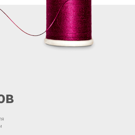
ов
ля
и