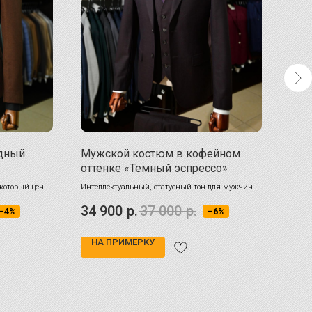
дный
Мужской костюм в кофейном
Кос
оттенке «Темный эспрессо»
с т
кле
 который ценит
Интеллектуальный, статусный тон для мужчины,
добав
который ценит благородную альтернативу
усили
34 900
р.
37 000
р.
29 
–4%
–6%
чёрному.
На высокий рост - до 210 см!
НА ПРИМЕРКУ
Не