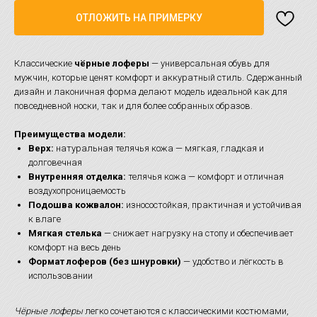
ОТЛОЖИТЬ НА ПРИМЕРКУ
Классические
чёрные лоферы
— универсальная обувь для
мужчин, которые ценят комфорт и аккуратный стиль. Сдержанный
дизайн и лаконичная форма делают модель идеальной как для
повседневной носки, так и для более собранных образов.
Преимущества модели:
Верх:
натуральная телячья кожа — мягкая, гладкая и
долговечная
Внутренняя отделка:
телячья кожа — комфорт и отличная
воздухопроницаемость
Подошва кожвалон:
износостойкая, практичная и устойчивая
к влаге
Мягкая стелька
— снижает нагрузку на стопу и обеспечивает
комфорт на весь день
Формат лоферов (без шнуровки)
— удобство и лёгкость в
использовании
Чёрные лоферы
легко сочетаются с классическими костюмами,