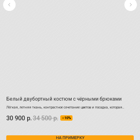
Белый двубортный костюм с чёрными брюками
Му
Лёгкая, летняя ткань, контрастное сочетание цветов и посадка, которая
Сде
выгодно подчеркивает фигуру сделают Ваш образ незабываемым!
30 900
р.
34 500
р.
12
–10%
НА ПРИМЕРКУ