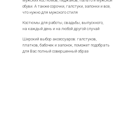
мужских костюмов, пиджаков, пальто и мужской
обуви. А также сорочки, галстуки, запонки и все,
что нужно для мужского стиля
Костюмы для работы, свадьбы, выпускного,
на каждый день и на любой другой случай
Широкий выбор аксессуаров: галстуков,
платков, бабочек и запонок, поможет подобрать
для Вас полный совершенный образ