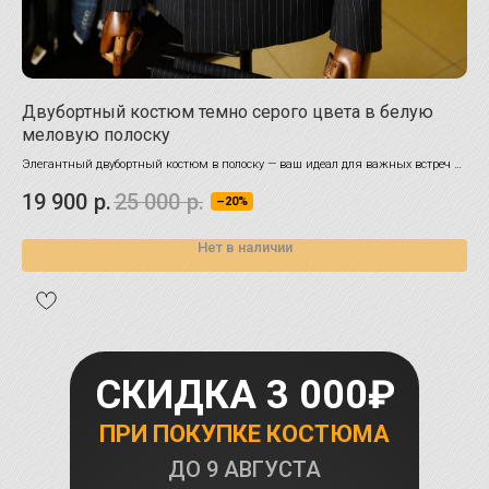
Двубортный костюм темно серого цвета в белую
Ко
меловую полоску
в 
Элегантный двубортный костюм в полоску — ваш идеал для важных встреч и
Для
событий. Стиль, комфорт и универсальность в каждом шве. Узнайте больше!
выр
19 900
р.
25 000
р.
25
эст
–20%
Нет в наличии
СКИДКА 3 000₽
ПРИ ПОКУПКЕ КОСТЮМА
ДО
9 АВГУСТА