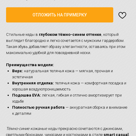
ОТЛОЖИТЬ НА ПРИМЕРКУ
Стильные кеды в
глубоком тёмно-синем оттенке
, который
выглядит благородно и легко сочетается с мужским гардеробом.
Такая обувь добавляет образу элегантности, оставаясь при этом
максимально удобной для повседневной носки.
Преимущества модели:
Верх:
натуральная телячья кожа — мягкая, прочная и
эстетичная
Внутренняя отделка:
телячья кожа — комфортная посадка и
хорошая воздухопроницаемость
Подошва EVA:
лёгкая, гибкая и отлично амортизирует при
ходьбе
Полностью ручная работа
— аккуратная сборка и внимание
к деталям
Тёмно-синие кожаные кеды
прекрасно сочетаются с джинсами,
светлыми брюками, чиносами и костюмами в стиле
smart casual
.