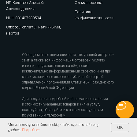
ИП Кодлаев Алексей
Схема проезда
Александрович
Политика
ИНН 081407280594
конфиденциальности
Способы оплаты: наличными,
картой
Обращаем ваше внимание на то, что данный интернет-
сайт, а также вся информация о товарах, услугах
и ценах, предоставленная на нём, носит
исключительно информационный характер и ни при
каких условиях не является публичной офертой,
определяемой положениями Статьи 437 Гражданского
кодекса Российской Федерации.
Для получения подробной информации о наличии
и стоимости указанных товаров и (или) услуг,
пожалуйста, обращайтесь к нашим сотрудникам
по указанным телефонам
Мы используем файлы cookie, чтобы сделать сайт ещё
OK
удобнее.
Подробнее
Все костюмы
на Свадьбу
Классические
Смокинги
Коричневые