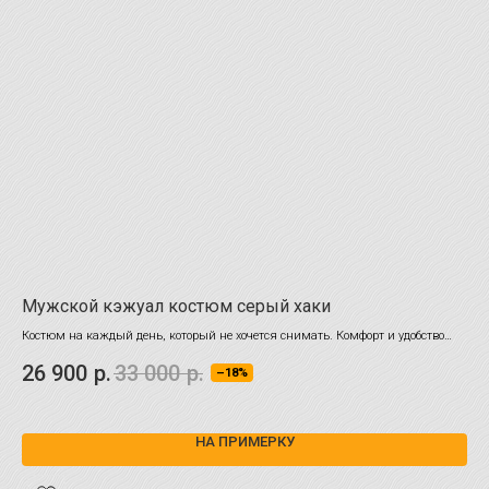
Мужской кэжуал костюм серый хаки
Се
кр
Костюм на каждый день, который не хочется снимать. Комфорт и удобство
будут на новом уровне.
"пр
26 900
р.
33 000
р.
–18%
иск
29
НА ПРИМЕРКУ