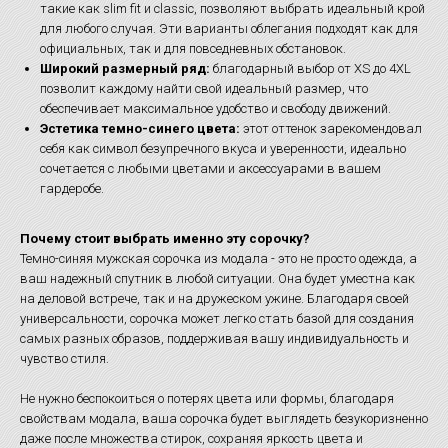
такие как slim fit и classic, позволяют выбрать идеальный крой
для любого случая. Эти варианты облегания подходят как для
официальных, так и для повседневных обстановок.
Широкий размерный ряд:
благодарный выбор от XS до 4XL
позволит каждому найти свой идеальный размер, что
обеспечивает максимальное удобство и свободу движений.
Эстетика темно-синего цвета:
этот оттенок зарекомендовал
себя как символ безупречного вкуса и уверенности, идеально
сочетается с любыми цветами и аксессуарами в вашем
гардеробе.
Почему стоит выбрать именно эту сорочку?
Темно-синяя мужская сорочка из модала - это не просто одежда, а
ваш надежный спутник в любой ситуации. Она будет уместна как
на деловой встрече, так и на дружеском ужине. Благодаря своей
универсальности, сорочка может легко стать базой для создания
самых разных образов, поддерживая вашу индивидуальность и
чувство стиля.
Не нужно беспокоиться о потерях цвета или формы, благодаря
свойствам модала, ваша сорочка будет выглядеть безукоризненно
даже после множества стирок, сохраняя яркость цвета и