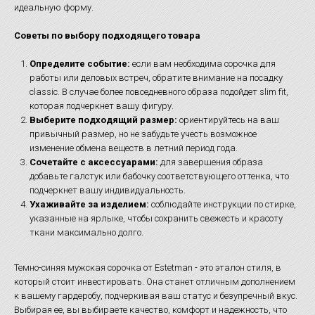
идеальную форму.
Советы по выбору подходящего товара
Определите событие:
если вам необходима сорочка для
работы или деловых встреч, обратите внимание на посадку
classic. В случае более повседневного образа подойдет slim fit,
которая подчеркнет вашу фигуру.
Выберите подходящий размер:
ориентируйтесь на ваш
привычный размер, но не забудьте учесть возможное
изменение обмена веществ в летний период года.
Сочетайте с аксессуарами:
для завершения образа
добавьте галстук или бабочку соответствующего оттенка, что
подчеркнет вашу индивидуальность.
Ухаживайте за изделием:
соблюдайте инструкции по стирке,
указанные на ярлыке, чтобы сохранить свежесть и красоту
ткани максимально долго.
Темно-синяя мужская сорочка от Estetman - это эталон стиля, в
который стоит инвестировать. Она станет отличным дополнением
к вашему гардеробу, подчеркивая ваш статус и безупречный вкус.
Выбирая ее, вы выбираете качество, комфорт и надежность, что