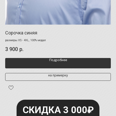
Сорочка синяя
Со
размеры XS - 4XL, 100% модал
раз
3 900
р.
3 
Подробнее
на примерку
СКИДКА 3 000₽