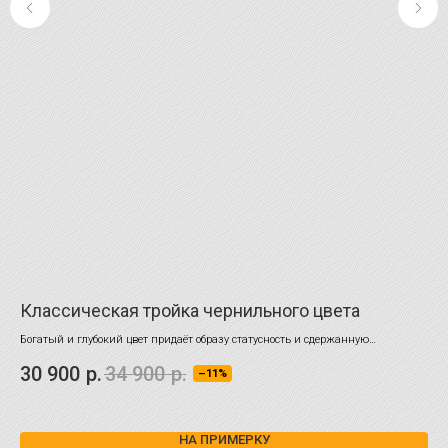
Классическая тройка чернильного цвета
Св
кл
Богатый и глубокий цвет придаёт образу статусность и сдержанную
элегантность
укр
30 900
р.
34 900
р.
–11%
доп
29
НА ПРИМЕРКУ