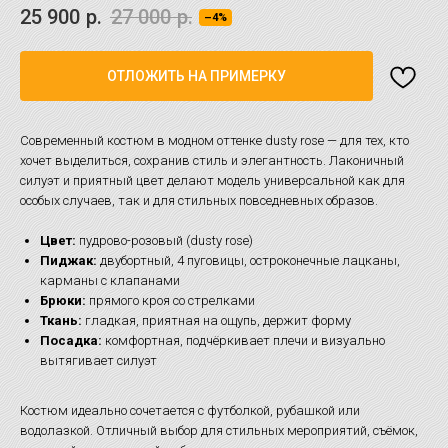
25 900
р.
27 000
р.
–4%
ОТЛОЖИТЬ НА ПРИМЕРКУ
Современный костюм в модном оттенке dusty rose — для тех, кто
хочет выделиться, сохранив стиль и элегантность. Лаконичный
силуэт и приятный цвет делают модель универсальной как для
особых случаев, так и для стильных повседневных образов.
Цвет:
пудрово-розовый (dusty rose)
Пиджак:
двубортный, 4 пуговицы, остроконечные лацканы,
карманы с клапанами
Брюки:
прямого кроя со стрелками
Ткань:
гладкая, приятная на ощупь, держит форму
Посадка:
комфортная, подчёркивает плечи и визуально
вытягивает силуэт
Костюм идеально сочетается с футболкой, рубашкой или
водолазкой. Отличный выбор для стильных мероприятий, съёмок,