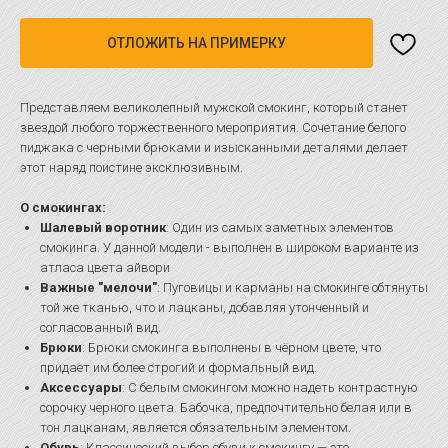
ОТЛОЖИТЬ НА ПРИМЕРКУ
Представляем великолепный мужской смокинг, который станет
звездой любого торжественного мероприятия. Сочетание белого
пиджака с черными брюками и изысканными деталями делает
этот наряд поистине эксклюзивным.
О смокингах:
Шалевый воротник
: Один из самых заметных элементов
смокинга. У данной модели - выполнен в широком варианте из
атласа цвета айвори
Важные "мелочи"
: Пуговицы и карманы на смокинге обтянуты
той же тканью, что и лацканы, добавляя утонченный и
согласованный вид.
Брюки
: Брюки смокинга выполнены в чёрном цвете, что
придает им более строгий и формальный вид.
Аксессуары
: С белым смокингом можно надеть контрастную
сорочку черного цвета. Бабочка, предпочтительно белая или в
тон лацканам, является обязательным элементом.
Обувь
: Классический выбор обуви к смокингу — это