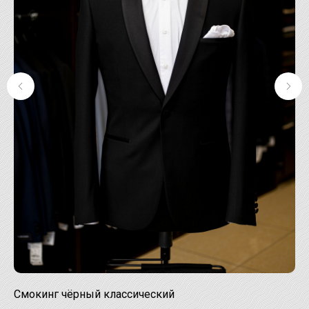
Смокинг чёрный классический
См