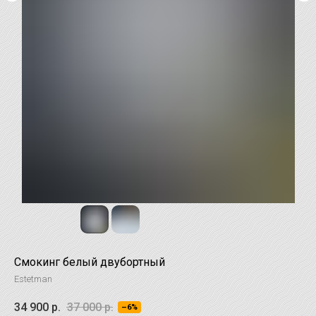
Смокинг белый двубортный
Estetman
34 900
р.
37 000
р.
–6%