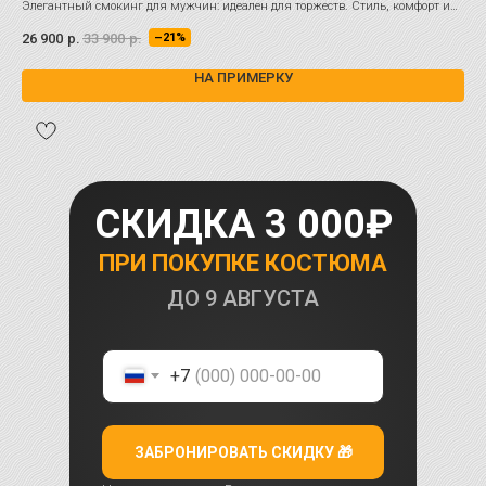
Элегантный смокинг для мужчин: идеален для торжеств. Стиль, комфорт и
Смо
универсальность в каждой детали.
вор
26 900
р.
33 900
р.
34 
–21%
НА ПРИМЕРКУ
СКИДКА 3 000₽
ПРИ ПОКУПКЕ КОСТЮМА
ДО
9 АВГУСТА
+7
ЗАБРОНИРОВАТЬ СКИДКУ 🎁