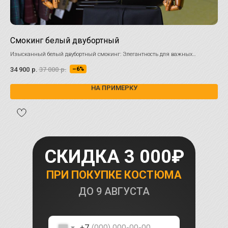
Смокинг белый двубортный
Бе
Изысканный белый двубортный смокинг: Элегантность для важных
Для
моментов.
гар
34 900
р.
37 000
р.
34 
–6%
НА ПРИМЕРКУ
СКИДКА 3 000₽
ПРИ ПОКУПКЕ КОСТЮМА
ДО
9 АВГУСТА
+7