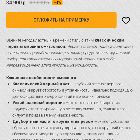
34 900
р.
37 000
р.
–6%
ОТЛОЖИТЬ НА ПРИМЕРКУ
Оцените неподвластный времени стиль с этим
классическим
черным смокингом-тройкой
.
Черный оттенок ткани, в сочетании
с тщательно проработанными деталями, представляет идеальный
выбор для торжественных мероприятий, воплощая в себе
непревзойденную элегантность и изысканность.
Ключевые особенности смокинга:
Классический черный цвет
— глубокий оттенок черного
символизирует строгость и утонченность, идеально подходящую
для официальных мероприятий и вечерних приемов.
Узкий шалевый воротник
— этот элегантный воротник
подчеркивает современную эстетику смокинга, смягчая его
силуэт и придавая ему изысканность.
Двубортный жилет с круглым вырезом
— жилет добавляет
образу строгость и структурированность, а его круглый вырез
обеспечивает визуальную гармонию и плавность линий,