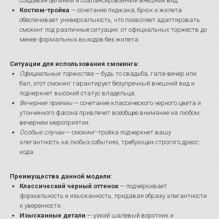
создавая цельный и сбалансированный внешний вид.
Костюм-тройка
— сочетание пиджака, брюк и жилета
обеспечивает универсальность, что позволяет адаптировать
смокинг под различные ситуации: от официальных торжеств до
менее формальных выходов без жилета.
Ситуации для использования смокинга:
Официальные торжества
— будь то свадьба, гала-вечер или
бал, этот смокинг гарантирует безупречный внешний вид и
подчеркнет высокий статус владельца.
Вечерние приемы
— сочетание классического черного цвета и
утонченного фасона привлечет всеобщее внимание на любом
вечернем мероприятии.
Особые случаи
— смокинг-тройка подчеркнет вашу
элегантность на любых событиях, требующих строгого дресс-
кода.
Преимущества данной модели:
Классический черный оттенок
— подчеркивает
формальность и изысканность, придавая образу элегантности
и уверенности.
Изысканные детали
— узкий шалевый воротник и