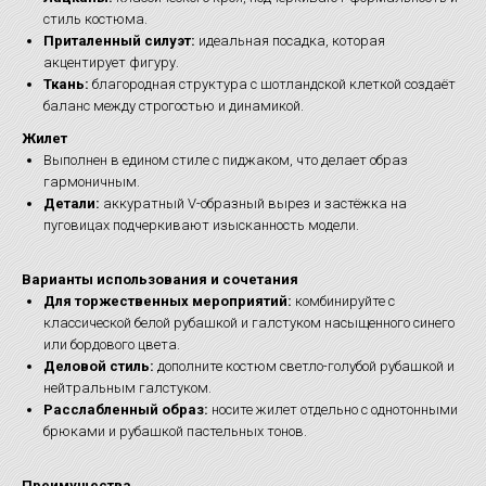
стиль костюма.
Приталенный силуэт:
идеальная посадка, которая
акцентирует фигуру.
Ткань:
благородная структура с шотландской клеткой создаёт
баланс между строгостью и динамикой.
Жилет
Выполнен в едином стиле с пиджаком, что делает образ
гармоничным.
Детали:
аккуратный V-образный вырез и застёжка на
пуговицах подчеркивают изысканность модели.
Варианты использования и сочетания
Для торжественных мероприятий:
комбинируйте с
классической белой рубашкой и галстуком насыщенного синего
или бордового цвета.
Деловой стиль:
дополните костюм светло-голубой рубашкой и
нейтральным галстуком.
Расслабленный образ:
носите жилет отдельно с однотонными
брюками и рубашкой пастельных тонов.
Преимущества