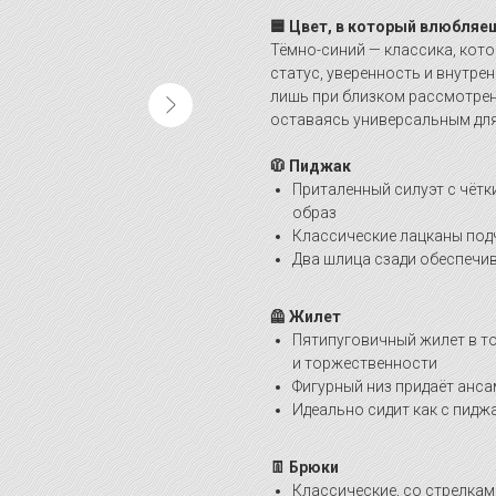
🟦 Цвет, в который влюбляе
Тёмно-синий — классика, кото
статус, уверенность и внутре
лишь при близком рассмотрен
оставаясь универсальным для
🧥 Пиджак
Приталенный силуэт с чёт
образ
Классические лацканы под
Два шлица сзади обеспечи
🦺 Жилет
Пятипуговичный жилет в то
и торжественности
Фигурный низ придаёт анс
Идеально сидит как с пиджа
👖 Брюки
Классические, со стрелка