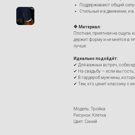
Поддерживают общий силуэ
Стильные и в движении, и в
🔷 Материал:
Плотная, приятная на ощупь 
держит форму и не мнётся в т
лучше.
Идеально подойдёт:
✔ Для важных встреч, собесе
✔ На свадьбу — если вы гость,
✔ В гардероб мужчины, котор
✔ Тем, кто ценит классику с 
Модель: Тройка
Рисунок: Клетка
Цвет: Синий