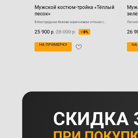
Мужской костюм-тройка «Тёплый
Муж
песок»
зел
статусно и
В благородном бежево-коричневом оттенке с
Легкий
классической клеткой
которы
25 900
р.
28 000
р.
26 9
–8%
НА ПРИМЕРКУ
НА
СКИДКА 
ПРИ ПОКУП