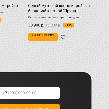
юм тройка
Серый мужской костюм тройка с
Муж
бордовой клеткой "Принц
чер
анет
Уэльский"
 прекрасно
Гармоничное сочетание серого и бордового
Двубо
оттенков придаёт костюму выразительность и
котор
30 900
р.
35 000
р.
25 
–12%
неподвластную времени элегантность
совре
НА ПРИМЕРКУ
НА
+7