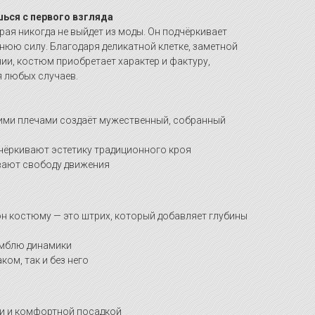
шься с первого взгляда
рая никогда не выйдет из моды. Он подчёркивает
ннюю силу. Благодаря деликатной клетке, заметной
ии, костюм приобретает характер и фактуру,
 любых случаев.
кими плечами создаёт мужественный, собранный
чёркивают эстетику традиционного кроя
вают свободу движения
н костюму — это штрих, который добавляет глубины
амблю динамики
ком, так и без него
ми и комфортной посадкой