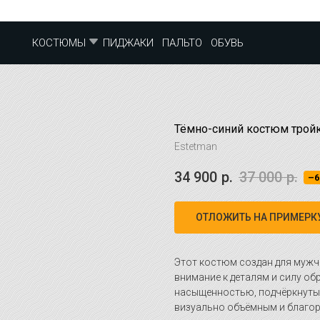
ПИДЖАКИ
ПАЛЬТО
ОБУВЬ
КОСТЮМЫ
Тёмно-синий костюм тройк
Estetman
34 900
р.
37 000
р.
–
ОТЛОЖИТЬ НА ПРИМЕРК
Этот костюм создан для мужч
внимание к деталям и силу об
насыщенностью, подчёркнуты
визуально объёмным и благо