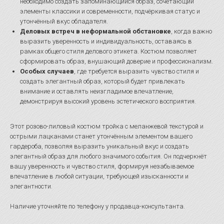
необходимо создать запоминающийся образ, сочетающий
элементы классики и современности, подчёркивая статус и
утончённый вкус обладателя.
Деловых встреч в неформальной обстановке
, когда важно
выразить уверенность и индивидуальность, оставаясь в
рамках общего стиля делового этикета. Костюм позволяет
сформировать образ, внушающий доверие и профессионализм.
Особых случаев
, где требуется выразить чувство стиля и
создать элегантный образ, который будет привлекать
внимание и оставлять неизгладимое впечатление,
демонстрируя высокий уровень эстетического восприятия.
Этот розово-лиловый костюм тройка с меланжевой текстурой и
острыми лацканами станет утончённым элементом вашего
гардероба, позволяя выразить уникальный вкус и создать
элегантный образ для любого значимого события. Он подчеркнёт
вашу уверенность и чувство стиля, формируя незабываемое
впечатление в любой ситуации, требующей изысканности и
элегантности.
Наличие уточняйте по телефону у продавца-консультанта.