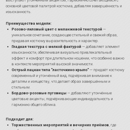
выступают утончённым акцентом, гармонично сочетающимся с
основной цветовой палитрой костюма, добавляя завершённость и
изысканность.
Преимущества модели:
Розово-лиловый цвет с меланжевой текстурой
—
уникальное сочетание, создающее стильный и свежий образ,
придавая костюму выразительность и характер.
Гладкая текстура с мелкой фактурой
— добавляет элемент
изысканности, обеспечивая визуально привлекательный
эффект и комфорт при длительном ношении, что особенно важно
в контексте мероприятий высокой значимости.
Острый лацкан типа "ласточкино крыло"
— придаёт костюму
современный и утончённый вид, подчёркивая внимание к
деталям и изяществу, что делает образ завершённым и
стильным.
Бордово-розовые пуговицы
— добавляют утончённые
цветовые акценты, подчёркивающие индивидуальность и
гармонию общего облика.
Подходит для:
Торжественных мероприятий и вечерних приёмов
, где