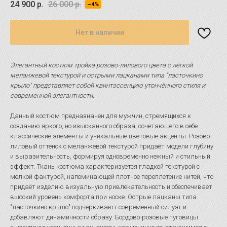
24 900
р.
26 000
р.
–4%
Нет в наличии
Элегантный костюм тройка розово-лилового цвета с лёгкой
меланжевой текстурой и острыми лацканами типа "ласточкино
крыло" представляет собой квинтэссенцию утончённого стиля и
современной элегантности.
Данный костюм предназначен для мужчин, стремящихся к
созданию яркого, но изысканного образа, сочетающего в себе
классические элементы и уникальные цветовые акценты. Розово-
лиловый оттенок с меланжевой текстурой придаёт модели глубину
и выразительность, формируя одновременно нежный и стильный
эффект. Ткань костюма характеризуется гладкой текстурой с
мелкой фактурой, напоминающей плотное переплетение нитей, что
придаёт изделию визуальную привлекательность и обеспечивает
высокий уровень комфорта при носке. Острые лацканы типа
"ласточкино крыло" подчёркивают современный силуэт и
добавляют динамичности образу. Бордово-розовые пуговицы