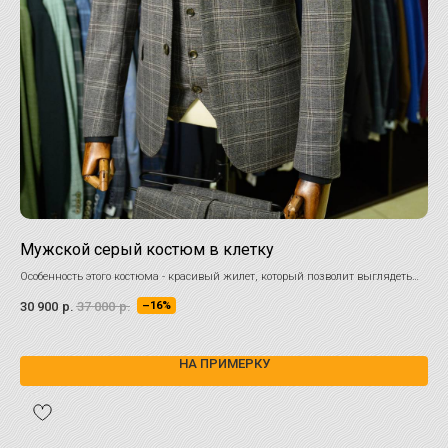
Мужской серый костюм в клетку
Ко
шо
Особенность этого костюма - красивый жилет, который позволит выглядеть
элегантно, даже если вы захотите снять пиджак.
Пид
30 900
р.
37 000
р.
–16%
28 
НА ПРИМЕРКУ