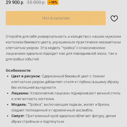
29 900
р.
35 000
р.
–15%
Нет в наличии
Откройте для себя универсальность и изящество с нашим мужским
костюмом бежевого цвета, украшенным практически незаметным
клетчатым узором. Эта модель "тройка" с классическими
лацканами идеально подходит как для повседневной носки, так и
для особых событий.
Особенности:
Цвет и рисунок:
Сдержанный бежевый цвет с тонким
клетчатым узором добавляет стиля и глубины вашему образу
без излишней вычурности.
Лацканы:
Классические лацканы подчеркивают вечный стиль
и элегантность костюма.
Модель:
"Тройка", включающая пиджак, жилет и брюки,
создает полноценный и гармоничный ансамбль.
Силуэт:
Приталенный крой идеально облегает фигуру, делая
образ стройным и подтянутым.