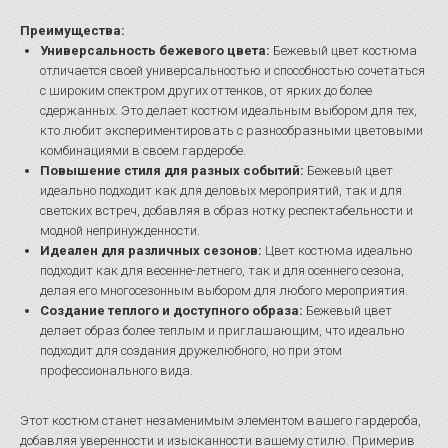
Преимущества:
Универсальность бежевого цвета:
Бежевый цвет костюма
отличается своей универсальностью и способностью сочетаться
с широким спектром других оттенков, от ярких до более
сдержанных. Это делает костюм идеальным выбором для тех,
кто любит экспериментировать с разнообразными цветовыми
комбинациями в своем гардеробе.
Повышение стиля для разных событий:
Бежевый цвет
идеально подходит как для деловых мероприятий, так и для
светских встреч, добавляя в образ нотку респектабельности и
модной непринужденности.
Идеален для различных сезонов:
Цвет костюма идеально
подходит как для весенне-летнего, так и для осеннего сезона,
делая его многосезонным выбором для любого мероприятия.
Создание теплого и доступного образа:
Бежевый цвет
делает образ более теплым и приглашающим, что идеально
подходит для создания дружелюбного, но при этом
профессионального вида.
Этот костюм станет незаменимым элементом вашего гардероба,
добавляя уверенности и изысканности вашему стилю. Примерив