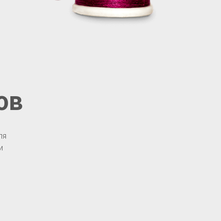
ов
ля
и