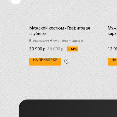
Мужской костюм «Графитовая
Мужс
глубина»
кара
рый смотрится
В графитово-зелёном оттенке — редкое и
выразительное решение для тех, кто устал от
30 900
р.
36 000
р.
12 9
–14%
стандартных чёрных и синих костюмов
НА ПРИМЕРКУ
НА