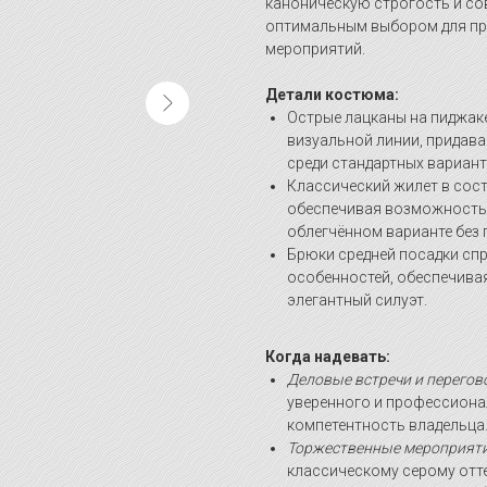
каноническую строгость и со
оптимальным выбором для пр
мероприятий.
Детали костюма:
Острые лацканы на пиджак
визуальной линии, придава
среди стандартных вариант
Классический жилет в сос
обеспечивая возможность н
облегчённом варианте без 
Брюки средней посадки сп
особенностей, обеспечива
элегантный силуэт.
Когда надевать:
Деловые встречи и перего
уверенного и профессионал
компетентность владельца
Торжественные мероприят
классическому серому отте