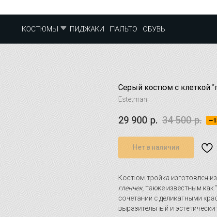
ПИДЖАКИ
ПАЛЬТО
ОБУВЬ
КОСТЮМЫ
Серый костюм с клеткой "
Estetman
29 900
р.
34 500
р.
–1
Нет в наличии
Костюм-тройка изготовлен из
гленчек
, также известным как
сочетании с деликатными кр
выразительный и эстетически 