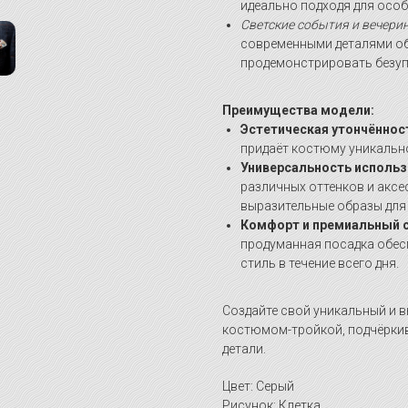
идеально подходя для особ
Светские события и вечери
современными деталями о
продемонстрировать безуп
Преимущества модели:
Эстетическая утончённос
придаёт костюму уникальн
Универсальность использ
различных оттенков и аксе
выразительные образы для
Комфорт и премиальный с
продуманная посадка обе
стиль в течение всего дня.
Создайте свой уникальный и 
костюмом-тройкой, подчёркив
детали.
Цвет: Серый
Рисунок: Клетка