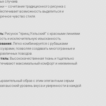
ых случаев.
нки
— сочетание традиционного рисунка с
беспечивает возможность выделиться и
речное чувство стиля.
ть:
Рисунок "принц Уэльский" с красными линиями
ость и исключительную изысканность.
ования:
Легко комбинируется с рубашками
ссуарами, позволяя создавать многогранные и
 различных поводов.
тиль:
Высококачественная ткань и тщательно
спечивают максимальный комфорт и неизменный
выразительный образ с этим элегантным серым
ая высокий уровень вкуса и уверенности в каждой