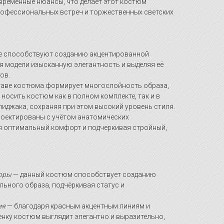
временные нюансы, что делает этот костюм
офессиональных встреч и торжественных светских
е способствуют созданию акцентированной
я модели изысканную элегантность и выделяя её
ов.
таве костюма формирует многослойность образа,
осить костюм как в полном комплекте, так и в
пиджака, сохраняя при этом высокий уровень стиля.
роектированы с учётом анатомических
я оптимальный комфорт и подчеркивая стройный,
воры
— данный костюм способствует созданию
ьного образа, подчёркивая статус и
.
ия
— благодаря красным акцентным линиям и
нку костюм выглядит элегантно и выразительно,