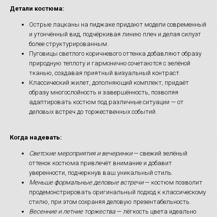
Детали костюма:
Острые лацканы на пиджаке придают модели современный
и утончённый вид, подчёркивая линию плеч и делая силуэт
более структурированным.
Пуговицы светлого коричневого оттенка добавляют образу
природную теплоту и гармонично сочетаются с зелёной
тканью, создавая приятный визуальный контраст.
Классический жилет, дополняющий комплект, придаёт
образу многослойность и завершённость, позволяя
адаптировать костюм под различные ситуации — от
деловых встреч до торжественных событий.
Когда надевать:
Светские мероприятия и вечеринки
— свежий зелёный
оттенок костюма привлечёт внимание и добавит
уверенности, подчеркнув ваш уникальный стиль.
Меньше формальные деловые встречи
— костюм позволит
продемонстрировать оригинальный подход к классическому
стилю, при этом сохраняя деловую презентабельность.
Весенние и летние торжества
— лёгкость цвета идеально