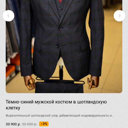
Тёмно-синий мужской костюм в шотландскую
Му
клетку
Мяг
Выразительный шотландский узор, добавляющий индивидуальность и
12 
харизму, помогает создать запоминающийся образ, который будет
30 900
р.
32 000
р.
–3%
привлекать взгляды.