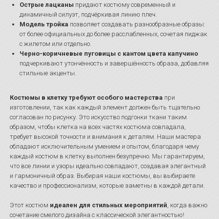
Острые лацканы
придают костюму современный и
динамичный силуэт, подчёркивая линию плеч.
Модель тройка
позволяет создавать разнообразные образы:
от более официальных до более расслабленных, сочетая пиджак
с жилетом или отдельно.
Черно-коричневые пуговицы с кантом цвета капучино
подчеркивают утончённость и завершённость образа, добавляя
стильные акценты.
Костюмы в клетку требуют особого мастерства
при
изготовлении, так как каждый элемент должен быть тщательно
согласован по рисунку. Это искусство подгонки ткани таким
образом, чтобы клетка на всех частях костюма совпадала,
требует высокой точности и внимания к деталям. Наши мастера
обладают исключительным умением и опытом, благодаря чему
каждый костюм в клетку выполнен безупречно. Мы гарантируем,
что все линии и узоры идеально совпадают, создавая элегантный
и гармоничный образ. Выбирая наши костюмы, вы выбираете
качество и профессионализм, которые заметны в каждой детали.
Этот костюм
идеален для стильных мероприятий
, когда важно
сочетание смелого дизайна с классической элегантностью!