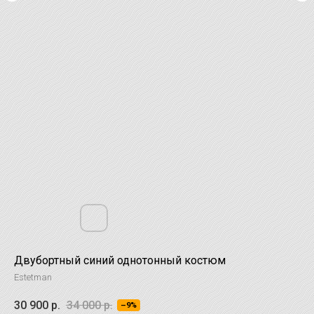
Двубортный синий однотонный костюм
Estetman
30 900
р.
34 000
р.
–9%