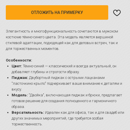
ОТЛОЖИТЬ НА ПРИМЕРКУ
Элегантность и многофункциональность сочетаются в мужском
костюме тёмно-синего цвета. Эта модель является вершиной
стилевой адаптации, подходящей как для деловых встреч, так и
для торжественных моментов.
Особенности:
Цвет:
Тёмно-синий — классический и всегда актуальный, он
добавляет глубины и строгости образу.
Пиджак:
Двубортный пиджак с острыми лацканами
"ласточкино крыло" подчеркивает ваше внимание к деталям и
вкусу.
Модель:
"Двойка", включающая пиджак и брюки, предлагает
готовое решение для создания полноценного и гармоничного
образа.
Версатильность:
Идеален как для офиса, так и для свадеб или
других значимых мероприятий, где требуется особая
торжественность.