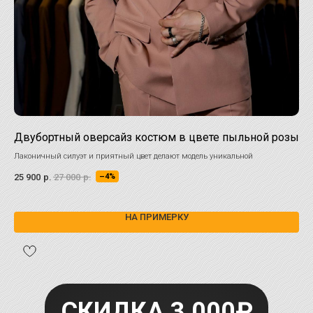
Двубортный оверсайз костюм в цвете пыльной розы
Му
Лаконичный силуэт и приятный цвет делают модель уникальной
Выб
25 900
р.
27 000
р.
30 
–4%
НА ПРИМЕРКУ
СКИДКА 3 000₽