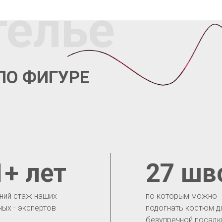
телье
ПО ФИГУРЕ
1+ лет
27 шв
ний стаж наших
по которым можно
ных - экспертов
подогнать костюм д
безупречной посадк