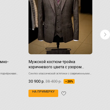
ёмно-
Мужской костюм-тройка
Дву
коричневого цвета с узором
кос
Гленчек
 подчёркивает
Синтез классической эстетики с современными
Верши
дизайнерскими акцентами
для в
30 900
р.
38 400
р.
30 
–20%
НА ПРИМЕРКУ
НА