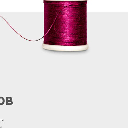
ов
ля
и