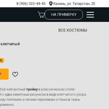
8 (906) 323-44-45
Казань, ул. Татарстан, 20
НА ПРИМЕРКУ
ВСЕ КОСТЮМЫ
 клетчатый
4%
У
обой элегантный
тройку
в классическом стиле:
й с едва заметным рисунком в виде клетчатого узора.
му плетению и легким переливам оттенков ткань
временно.