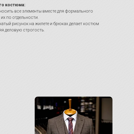
го костюма:
осить все элементы вместе для формального
их по отдельности.
атый рисунок на жилете и брюках делает костюм
яя деловую строгость.