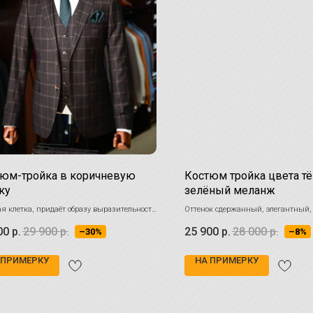
юм-тройка в коричневую
Костюм тройка цвета т
ку
зелёный меланж
я клетка, придаёт образу выразительность
Оттенок сдержанный, элегантный,
амику
статус и вкус
00
р.
29 900
р.
25 900
р.
28 000
р.
–30%
–8%
 ПРИМЕРКУ
НА ПРИМЕРКУ