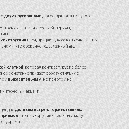
 с
двумя пуговицами
для создания вытянутого
остренные лацканы средней ширины,
тиль.
 конструкция
плеч, придающая естественный силуэт.
панами, что сохраняет сдержанный вид.
ой клеткой
, которая контрастирует с более
акое сочетание придает образу стильную
стюм
выразительным
, но при этом не
 интересный акцент.
дет для
деловых встреч, торжественных
 приемов
. Цвет и узор универсальны и могут
ессуарами.