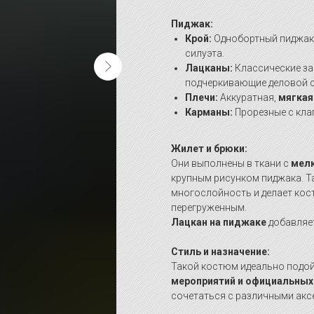
Пиджак:
Крой:
Однобортный пиджак
силуэта.
Лацканы:
Классические за
подчеркивающие деловой с
Плечи:
Аккуратная,
мягкая
Карманы:
Прорезные с кла
Жилет и брюки:
Они выполнены в ткани с
мелк
крупным рисунком пиджака. Т
многослойность и делает ко
перегруженным.
Лацкан на пиджаке
добавляет
Стиль и назначение:
Такой костюм идеально подой
мероприятий и официальных
сочетаться с различными акс