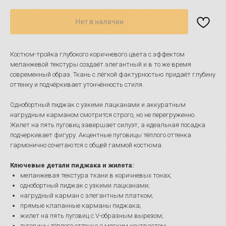
Нет в наличии
Костюм-тройка глубокого коричневого цвета с эффектом
меланжевой текстуры создаёт элегантный и в то же время
современный образ. Ткань с лёгкой фактурностью придаёт глубину
оттенку и подчёркивает утончённость стиля.
Однобортный пиджак с узкими лацканами и аккуратным
нагрудным карманом смотрится строго, но не перегруженно.
Жилет на пять пуговиц завершает силуэт, а идеальная посадка
подчеркивает фигуру. Акцентные пуговицы тёплого оттенка
гармонично сочетаются с общей гаммой костюма.
Ключевые детали пиджака и жилета:
меланжевая текстура ткани в коричневых тонах;
однобортный пиджак с узкими лацканами;
нагрудный карман с элегантным платком;
прямые клапанные карманы пиджака;
жилет на пять пуговиц с V-образным вырезом;
пуговицы тёплого оттенка с мягким контрастом.