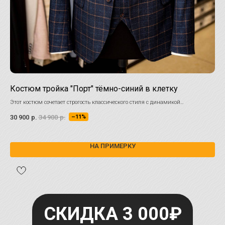
Костюм тройка "Порт" тёмно-синий в клетку
Му
Этот костюм сочетает строгость классического стиля с динамикой
Све
современных модных тенденций
30 900
р.
34 900
р.
26 
–11%
НА ПРИМЕРКУ
СКИДКА 3 000₽