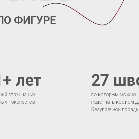
ПО ФИГУРЕ
1+ лет
27 шв
ний стаж наших
по которым можно
ных - экспертов
подогнать костюм д
безупречной посадк