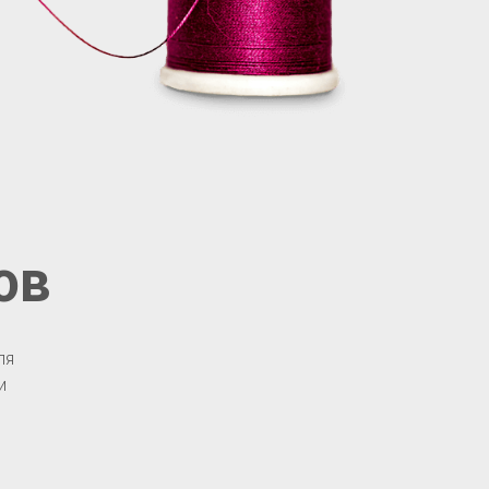
ов
ля
и