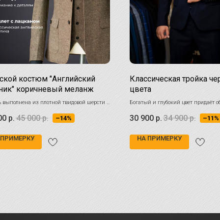
кой костюм "Английский
Классическая тройка че
ник" коричневый меланж
цвета
 выполнена из плотной твидовой шерсти с
Богатый и глубокий цвет придаёт о
тельной зернистой фактурой
статусность и сдержанную элегант
00
р.
45 000
р.
30 900
р.
34 900
р.
–14%
–11%
 ПРИМЕРКУ
НА ПРИМЕРКУ