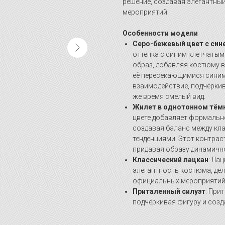
решение, создавая элегантны
мероприятий.
Особенности модели
Серо-бежевый цвет с син
оттенка с синим клетчаты
образ, добавляя костюму в
её пересекающимися синим
взаимодействие, подчёркив
же время смелый вид.
Жилет в однотонном тём
цвете добавляет формально
создавая баланс между кл
тенденциями. Этот контрас
придавая образу динамично
Классический лацкан
: Ла
элегантность костюма, де
официальных мероприятий
Приталенный силуэт
: При
подчёркивая фигуру и созд