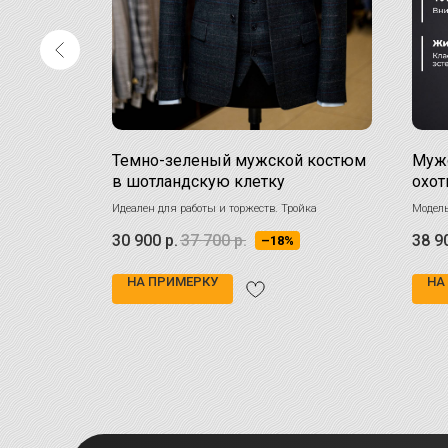
м
Темно-зеленый мужской костюм
Мужс
в шотландскую клетку
охот
эффектного и
Идеален для работы и торжеств. Тройка
Модель
чно
вырази
30 900
р.
37 700
р.
38 9
–18%
ые тенденции
НА ПРИМЕРКУ
НА