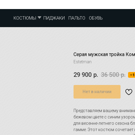
ПИДЖАКИ
ПАЛЬТО
ОБУВЬ
КОСТЮМЫ
Серая мужская тройка Ко
Estetman
29 900
р.
36 500
р.
–1
Нет в наличии
Представляем вашему внима
бежевом цвете с синим узоро
для весенне-летнего сезона б
гамме. Этот костюм сочетает 