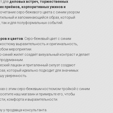
т для
деловых встреч, торжественных
них приёмов, корпоративных ужинов и
Сочетание серо-бежевого цвета с синим узором
стильный и запоминающийся образ, который
, так и для полуформальных событий.
ров и цветов
: Серо-бежевый цвет с синим
 костюму выразительность и оригинальность,
юбом мероприятии.
но-синий жилет создаёт визуальный контраст и делает
 продуманным.
ческий лацкан и приталенный силуэт создают
раз, который идеально подходит для значимых
шу уверенность.
раз с этим серо-бежевым костюмом-тройкой с синим
осетите наш магазин и примерьте его, чтобы
сти, комфорта и выразительности.
у у продавца-консультанта.