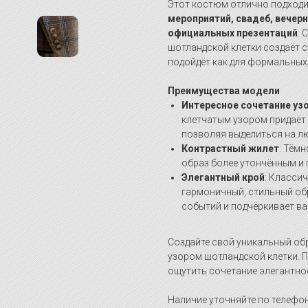
Этот костюм отлично подходи
мероприятий, свадеб, вечер
официальных презентаций
. 
шотландской клетки создаёт 
подойдёт как для формальных
Преимущества модели
Интересное сочетание узо
клетчатым узором придаёт
позволяя выделиться на л
Контрастный жилет
: Тём
образ более утончённым и
Элегантный крой
: Класси
гармоничный, стильный об
событий и подчёркивает ва
Создайте свой уникальный об
узором шотландской клетки. П
ощутить сочетание элегантно
Наличие уточняйте по телефон