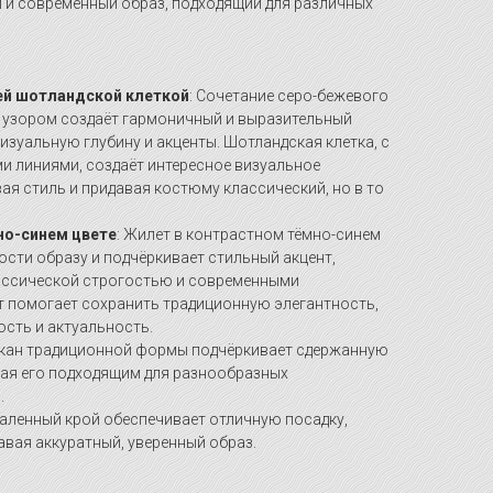
й и современный образ, подходящий для различных
ей шотландской клеткой
: Сочетание серо-бежевого
м узором создаёт гармоничный и выразительный
изуальную глубину и акценты. Шотландская клетка, с
и линиями, создаёт интересное визуальное
ая стиль и придавая костюму классический, но в то
но-синем цвете
: Жилет в контрастном тёмно-синем
сти образу и подчёркивает стильный акцент,
ассической строгостью и современными
т помогает сохранить традиционную элегантность,
сть и актуальность.
цкан традиционной формы подчёркивает сдержанную
лая его подходящим для разнообразных
.
таленный крой обеспечивает отличную посадку,
авая аккуратный, уверенный образ.