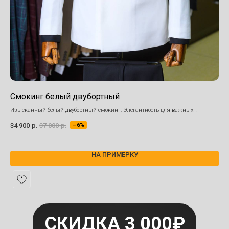
Смокинг белый двубортный
Ко
шо
Изысканный белый двубортный смокинг: Элегантность для важных
моментов.
Пид
34 900
р.
37 000
р.
–6%
28 
НА ПРИМЕРКУ
СКИДКА 3 000₽