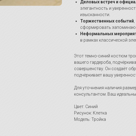
Деловых встреч и офици
элегантность и уверенност
изысканности.
Торжественных событий
,
сформировать запоминающ
Неформальных мероприя
в рамках классической эле
Этот темно-синий костюм тро
вашего гардероба, подчёркива
совершенству. Он создаёт обр
подчёркивает вашу увереннос
Для уточнения наличия разме
консультантом. Ваш идеальный
Цвет: Синий
Рисунок: Клетка
Модель: Тройка