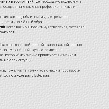
альных мероприятий
, где необходимо подчеркнуть
ь, создавая впечатление профессионализма и
 таких как свадьбы и приёмы, где требуется
ийся и утончённый образ.
тий
, когда важно выразить чувство стиля, оставаясь
гантности.
йка с шотландской клеткой станет важной частью
я ваш утончённый вкус и стремление к
аз, который неизменно привлекает внимание и
ть в любой ситуации.
ров, пожалуйста, свяжитесь с нашим продавцом-
 костюм ждет вас в Estetman!