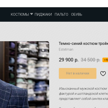
ПИДЖАКИ
ПАЛЬТО
ОБУВЬ
КОСТЮМЫ
Темно-синий костюм тройк
Estetman
29 900
р.
34 500
р.
–1
Нет в наличии
Изысканный мужской костюм т
фактурой и шотландской клетк
представляет собой синтез кла