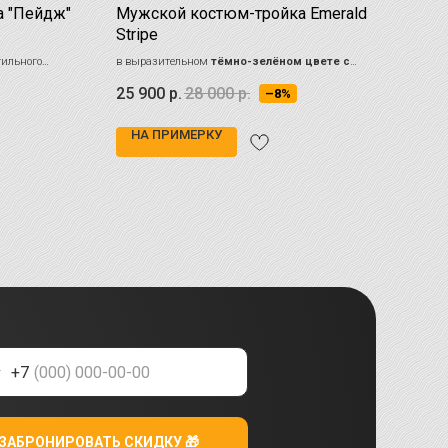
а "Пейдж"
Мужской костюм-тройка Emerald
Муж
Stripe
сер
тильного
в выразительном
тёмно-зелёном цвете с
Благо
армонии стиля
тонкой вертикальной полоской
переп
25 900
р.
28 000
р.
30 
–8%
лёгку
НА ПРИМЕРКУ
НА
+7
ЗАБРОНИРОВАТЬ СКИДКУ 🎁