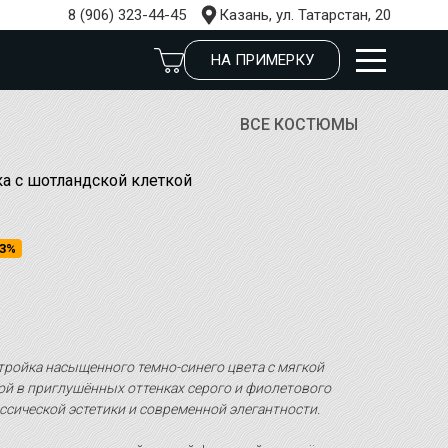
8 (906) 323-44-45
Казань, ул. Татарстан, 20
НА ПРИМЕРКУ
ВСЕ КОСТЮМЫ
а с шотландской клеткой
3%
ройка насыщенного темно-синего цвета с мягкой
ой в приглушённых оттенках серого и фиолетового
ссической эстетики и современной элегантности.