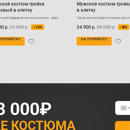
кой костюм тройка
Мужской костюм тройк
овый в клетку
в клетку
тный бордовый костюм в клетку - верх
Такой костюм будет актуален для с
 стиля для деловых встреч и торжеств.
образа. Идеальный вариант для г
00
р.
35 000
р.
34 900
р.
38 000
р.
–12%
–8%
т, стиль и универсальность в каждой
и комфорта.
!
 ПРИМЕРКУ
НА ПРИМЕРКУ
3 000₽
КЕ КОСТЮМА