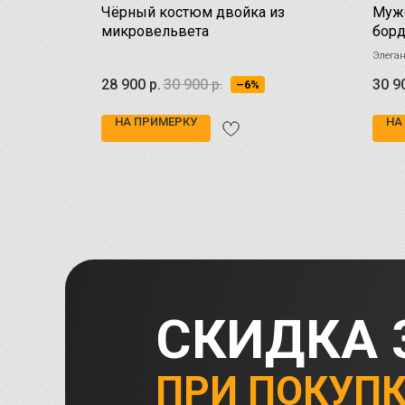
Чёрный костюм двойка из
Мужс
летку
микровельвета
борд
клетку —
Элеган
 и торжеств.
вашего
28 900
р.
30 900
р.
30 9
–6%
Комфор
детали
НА ПРИМЕРКУ
НА
СКИДКА 
ПРИ ПОКУП