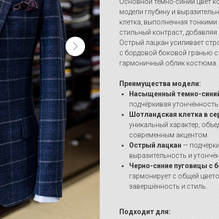
Основной темно-синий цвет к
модели глубину и выразитель
клетка, выполненная тонкими 
стильный контраст, добавляя 
Острый лацкан усиливает стро
с бордовой боковой гранью 
гармоничный облик костюма.
Преимущества модели:
Насыщенный темно-синий
подчёркивая утончённость 
Шотландская клетка в се
уникальный характер, объе
современным акцентом.
Острый лацкан
— подчёрки
выразительность и утончё
Черно-синие пуговицы с 
гармонирует с общей цвет
завершённость и стиль.
Подходит для: