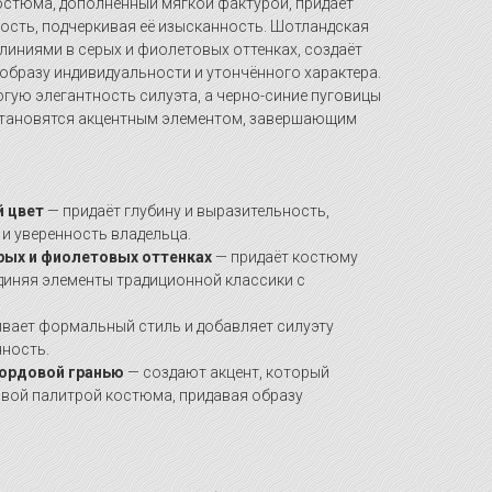
остюма, дополненный мягкой фактурой, придаёт
ность, подчеркивая её изысканность. Шотландская
линиями в серых и фиолетовых оттенках, создаёт
образу индивидуальности и утончённого характера.
гую элегантность силуэта, а черно-синие пуговицы
становятся акцентным элементом, завершающим
 цвет
— придаёт глубину и выразительность,
и уверенность владельца.
рых и фиолетовых оттенках
— придаёт костюму
диняя элементы традиционной классики с
вает формальный стиль и добавляет силуэту
нность.
бордовой гранью
— создают акцент, который
овой палитрой костюма, придавая образу