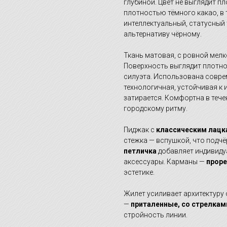
глубиной. Цвет не выглядит п
плотностью тёмного какао, в 
интеллектуальный, статусный
альтернативу чёрному.
Ткань матовая, с ровной мел
Поверхность выглядит плотно
силуэта. Использована совре
технологичная, устойчивая к 
затирается. Комфортна в тече
городскому ритму.
Пиджак с
классическим лац
стежка — вспушкой, что подч
петличка
добавляет индивиду
аксессуары. Карманы —
проре
эстетике.
Жилет усиливает архитектуру 
—
приталенные, со стрелкам
стройность линии.