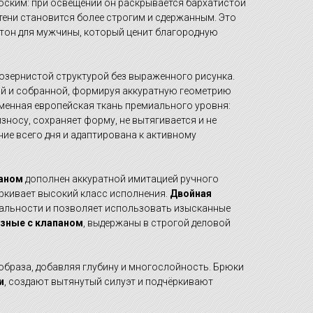
лоским: при освещении он раскрывается бархатистой
тени становится более строгим и сдержанным. Это
 тон для мужчины, который ценит благородную
козернистой структурой без выраженного рисунка.
й и собранной, формируя аккуратную геометрию
менная европейская ткань премиального уровня:
износу, сохраняет форму, не вытягивается и не
ние всего дня и адаптирована к активному
каном
дополнен аккуратной имитацией ручного
ёркивает высокий класс исполнения.
Двойная
альности и позволяет использовать изысканные
зные с клапаном
, выдержаны в строгой деловой
образа, добавляя глубину и многослойность. Брюки
и
, создают вытянутый силуэт и подчёркивают