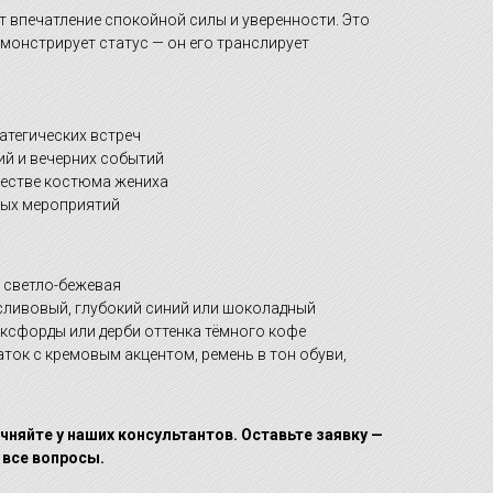
 впечатление спокойной силы и уверенности. Это
монстрирует статус — он его транслирует
атегических встреч
й и вечерних событий
честве костюма жениха
ых мероприятий
 светло-бежевая
сливовый, глубокий синий или шоколадный
ксфорды или дерби оттенка тёмного кофе
ток с кремовым акцентом, ремень в тон обуви,
чняйте у наших консультантов. Оставьте заявку —
 все вопросы.