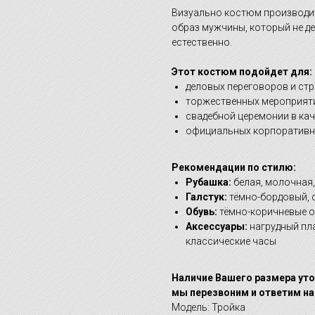
Визуально костюм производит
образ мужчины, который не де
естественно.
Этот костюм подойдет для:
деловых переговоров и стр
торжественных мероприяти
свадебной церемонии в ка
официальных корпоративн
Рекомендации по стилю:
Рубашка:
белая, молочная,
Галстук:
тёмно-бордовый, 
Обувь:
тёмно-коричневые о
Аксессуары:
нагрудный пла
классические часы
Наличие Вашего размера уто
мы перезвоним и ответим на
Модель: Тройка