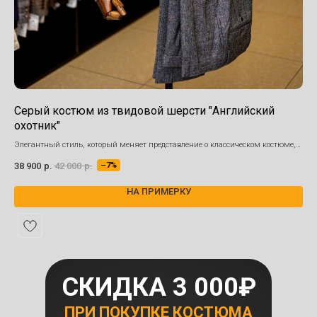
Серый костюм из твидовой шерсти "Английский
Ко
охотник"
Соч
Элегантный стиль, который меняет представление о классическом костюме,
25 
который мы привыкли видеть повседневно.
38 900
р.
42 000
р.
–7%
На рост до 210 см!
НА ПРИМЕРКУ
СКИДКА 3 000₽
ПРИ ПОКУПКЕ КОСТЮМА