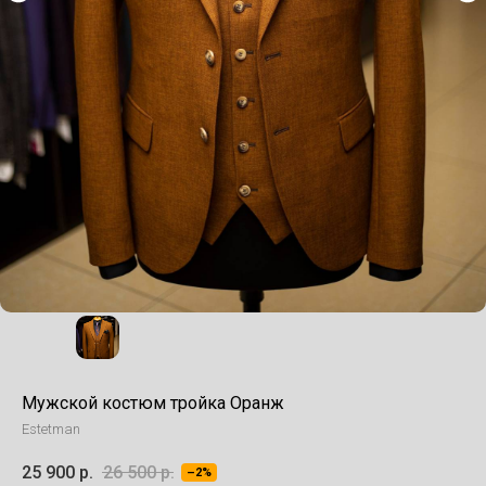
Мужской костюм тройка Оранж
Estetman
25 900
р.
26 500
р.
–2%