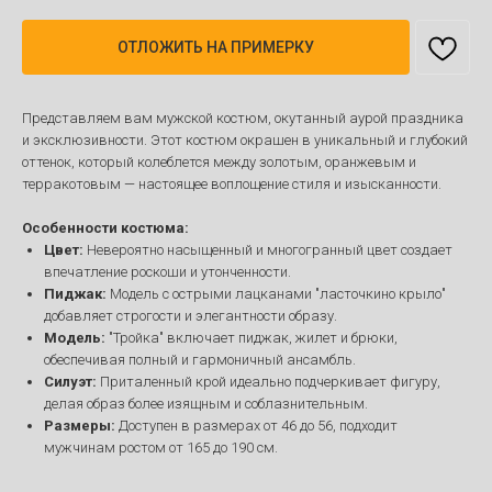
ОТЛОЖИТЬ НА ПРИМЕРКУ
Представляем вам мужской костюм, окутанный аурой праздника
и эксклюзивности. Этот костюм окрашен в уникальный и глубокий
оттенок, который колеблется между золотым, оранжевым и
терракотовым — настоящее воплощение стиля и изысканности.
Особенности костюма:
Цвет:
Невероятно насыщенный и многогранный цвет создает
впечатление роскоши и утонченности.
Пиджак:
Модель с острыми лацканами "ласточкино крыло"
добавляет строгости и элегантности образу.
Модель:
"Тройка" включает пиджак, жилет и брюки,
обеспечивая полный и гармоничный ансамбль.
Силуэт:
Приталенный крой идеально подчеркивает фигуру,
делая образ более изящным и соблазнительным.
Размеры:
Доступен в размерах от 46 до 56, подходит
мужчинам ростом от 165 до 190 см.