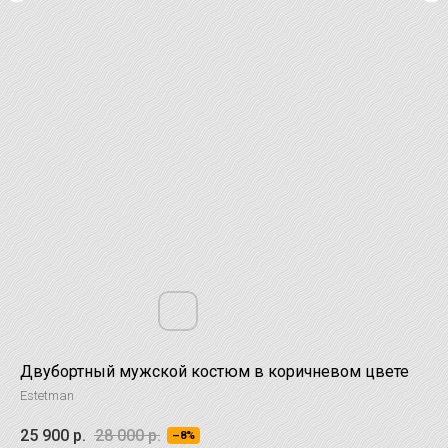
Двубортный мужской костюм в коричневом цвете
Estetman
25 900
р.
28 000
р.
–8%