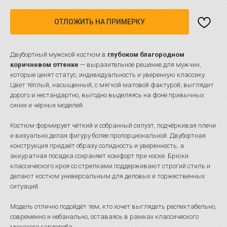
ОТЛОЖИТЬ НА ПРИМЕРКУ
Двубортный мужской костюм в
глубоком благородном
коричневом оттенке
— выразительное решение для мужчин,
которые ценят статус, индивидуальность и уверенную классику.
Цвет тёплый, насыщенный, с мягкой матовой фактурой, выглядит
дорого и нестандартно, выгодно выделяясь на фоне привычных
синих и чёрных моделей.
Костюм формирует чёткий и собранный силуэт, подчёркивая плечи
и визуально делая фигуру более пропорциональной. Двубортная
конструкция придаёт образу солидность и уверенность, а
аккуратная посадка сохраняет комфорт при носке. Брюки
классического кроя со стрелками поддерживают строгий стиль и
делают костюм универсальным для деловых и торжественных
ситуаций.
Модель отлично подойдёт тем, кто хочет выглядеть респектабельно,
современно и небанально, оставаясь в рамках классического
мужского гардероба.