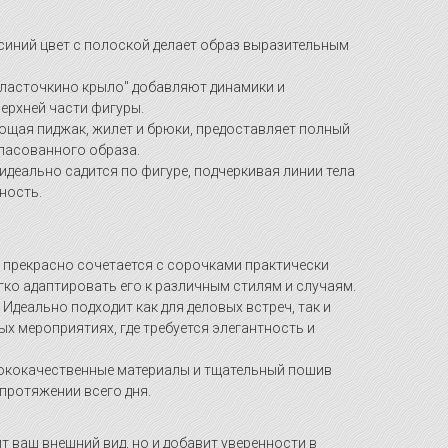
иний цвет с полоской делает образ выразительным
"ласточкино крыло" добавляют динамики и
ерхней части фигуры.
ющая пиджак, жилет и брюки, предоставляет полный
гласованного образа.
деально садится по фигуре, подчеркивая линии тела
ность.
прекрасно сочетается с сорочками практически
гко адаптировать его к различным стилям и случаям.
Идеально подходит как для деловых встреч, так и
ых мероприятиях, где требуется элегантность и
кокачественные материалы и тщательный пошив
протяжении всего дня.
т ваш внешний вид, но и добавит уверенности в