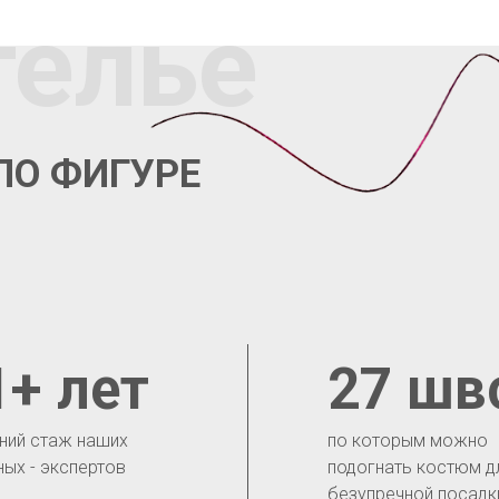
телье
ПО ФИГУРЕ
1+ лет
27 шв
ний стаж наших
по которым можно
ных - экспертов
подогнать костюм д
безупречной посадк