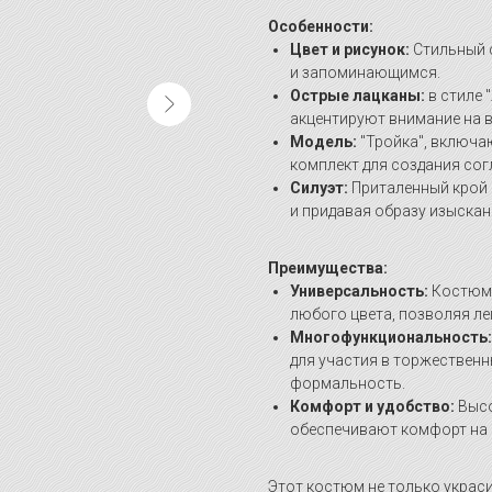
Особенности:
Цвет и рисунок:
Стильный с
и запоминающимся.
Острые лацканы:
в стиле 
акцентируют внимание на в
Модель:
"Тройка", включа
комплект для создания со
Силуэт:
Приталенный крой и
и придавая образу изыскан
Преимущества:
Универсальность:
Костюм 
любого цвета, позволяя ле
Многофункциональность:
для участия в торжественн
формальность.
Комфорт и удобство:
Высо
обеспечивают комфорт на 
Этот костюм не только украси