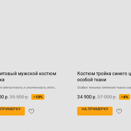
фитовый мужской костюм
Костюм тройка синего ц
ка
особой ткани
е элегантность и утонченность этого
Особая техника плетения ткани со
го костюма-тройки в
темно-сером
насыщенный и сложный оттенок си
00
р.
35 500
р.
34 900
р.
37 000
р.
–13%
–6%
товом
оттенке.
добавляя глубину и визуальный ин
костюму.
 ПРИМЕРКУ
НА ПРИМЕРКУ