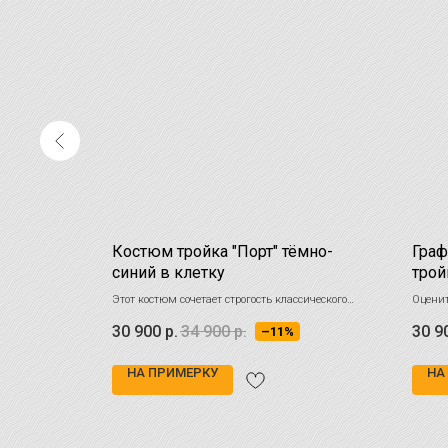
Костюм тройка "Порт" тёмно-
Гра
синий в клетку
трой
ку - верх
Этот костюм сочетает строгость классического
Оценит
торжеств.
стиля с динамикой современных модных
мужско
30 900
р.
34 900
р.
30 9
–11%
в каждой
тенденций
графи
НА ПРИМЕРКУ
НА