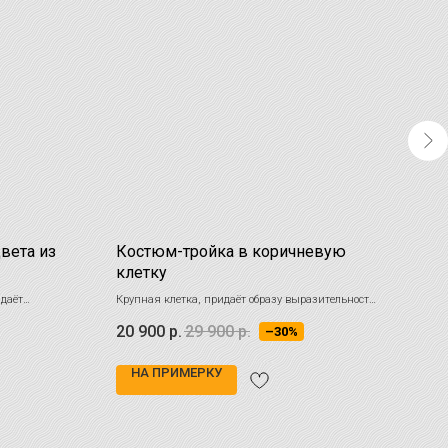
вета из
Костюм-тройка в коричневую
Муж
клетку
каш
мик
здаёт
Крупная клетка, придаёт образу выразительность
Насыщ
него цвета,
и динамику
стиль
20 900
р.
29 900
р.
25 
–30%
терес
класс
НА ПРИМЕРКУ
НА