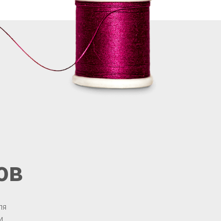
ов
ля
и