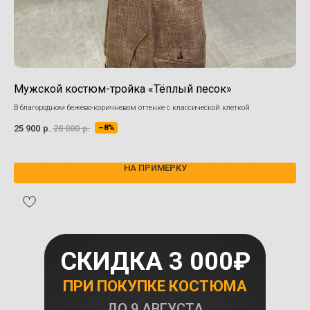
Мужской костюм-тройка «Тёплый песок»
Му
ша
В благородном бежево-коричневом оттенке с классической клеткой
Пре
25 900
р.
28 000
р.
–8%
сов
34 
уто
НА ПРИМЕРКУ
СКИДКА 3 000₽
ПРИ ПОКУПКЕ КОСТЮМА
ДО
9 АВГУСТА