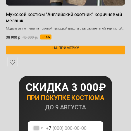
Мужской костюм "Английский охотник" коричневый
Че
меланж
Пол
на 
Модель выполнена из плотной твидовой шерсти с выразительной зернистой
20 
фактурой
38 900
р.
45 000
р.
–14%
НА ПРИМЕРКУ
СКИДКА 3 000₽
ПРИ ПОКУПКЕ КОСТЮМА
ДО
9 АВГУСТА
+7