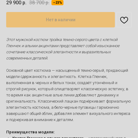
29 900
р.
38 700
р.
–23%
Нет в наличии
Этот мужской костюм тройка темно-серого цвета с клеткой
Гленчек и алыми акцентами представляет собой изысканное
сочетание классической элегантности и выразительных
современных деталей.
Основной цвет костюма — насыщенный темно-серый, придающий
модели сдержанность и элегантность. Клетка Гленчек,
выполненная в черных и белых тонах, создаёт утончённый и
строгий рисунок, который олицетворяет классическую эстетику, в
то время как акцентные алые линии добавляют динамику и
оригинальность. Классический лацкан подчёркивает формальную
элегантность костюма, а бело-черные пуговицы гармонично
завершают общий облик, добавляя элемент визуального интереса
и подчеркивая внимание к деталям.
Преимущества модели: