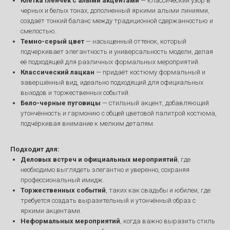
Клетка Гленчек с алыми акцентами
— классический узор в
черных и белых тонах, дополненный яркими алыми линиями,
создаёт тонкий баланс между традиционной сдержанностью и
смелостью.
Темно-серый цвет
— насыщенный оттенок, который
подчеркивает элегантность и универсальность модели, делая
её подходящей для различных формальных мероприятий.
Классический лацкан
— придаёт костюму формальный и
завершённый вид, идеально подходящий для официальных
выходов и торжественных событий.
Бело-черные пуговицы
— стильный акцент, добавляющий
утончённость и гармонию с общей цветовой палитрой костюма,
подчёркивая внимание к мелким деталям.
Подходит для:
Деловых встреч и официальных мероприятий
, где
необходимо выглядеть элегантно и уверенно, сохраняя
профессиональный имидж.
Торжественных событий
, таких как свадьбы и юбилеи, где
требуется создать выразительный и утончённый образ с
яркими акцентами.
Неформальных мероприятий
, когда важно выразить стиль